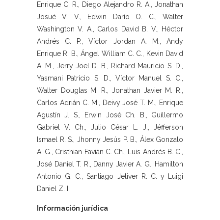
Enrique C. R., Diego Alejandro R. A., Jonathan
Josué V. V., Edwin Darío O. C., Walter
Washington V. A., Carlos David B. V., Héctor
Andrés C. P., Víctor Jordan A. M., Andy
Enrique R. B., Ángel William C. C., Kevin David
A. M., Jerry Joel D. B., Richard Mauricio S. D.,
Yasmani Patricio S. D., Víctor Manuel S. C.,
Walter Douglas M. R., Jonathan Javier M. R.,
Carlos Adrián C. M., Deivy José T. M., Enrique
Agustín J. S., Erwin José Ch. B., Guillermo
Gabriel V. Ch., Julio César L. J., Jéfferson
Ismael R. S., Jhonny Jesús P. B., Álex Gonzalo
A. G., Cristhian Favián C. Ch., Luis Andrés B. C.,
José Daniel T. R., Danny Javier A. G., Hamilton
Antonio G. C., Santiago Jeliver R. C. y Luigi
Daniel Z. I.
Información jurídica