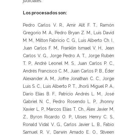
judiciales.
Los procesados son:
Pedro Carlos V. R., Amir Alit F. T., Ramón
Gregorio M. A., Pedro Bryan Z. M., Luis David
M. M., Milton Fabricio C. G., Luis Alberto Ch. I.,
Juan Carlos F. M., Franklin Ismael V. H., Jean
Carlos V. G., Jorge Pedro A. T., Jorge Rubén
T. P., André Leonel M. S., Juan Carlos P. C.,
Andrés Francisco C. M., Juan Carlos P. B., Éder
Alexander A. M., Joffre Jonathan C. C., Jorge
Luis S. C., Luis Alberto P. T., Jhorli Miguel P. A.,
Darío Elías B. F., Patricio Andrés L. M., José
Gabriel N. C., Pedro Rosendo L. P., Jhonny
Xavier L. P., Marcos Elías T. Ch., Álex Javier M.
Z., Byron Ricardo O. P., Ulises Henry C. S.,
Ronald Vidal V. G., Carlos Javier L. B., Fabio
Samuel R. V., Darwin Amado E. O., Stiveen