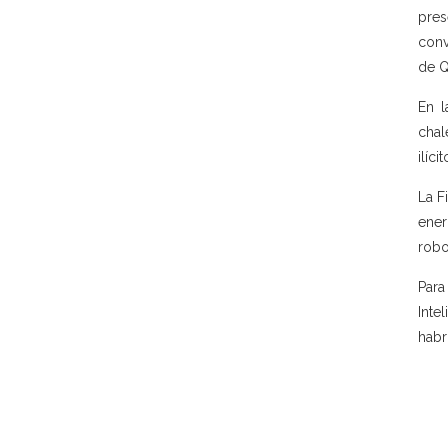
pres
conv
de Q
En l
chal
ilícit
La F
ener
robo
Para
Inte
habr