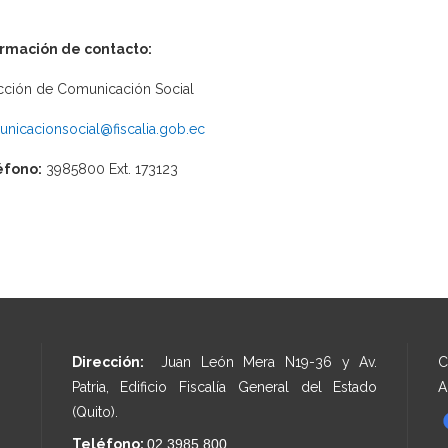
ormación de contacto:
cción de Comunicación Social
nicacionsocial@fiscalia.gob.ec
éfono:
3985800 Ext. 173123
Dirección:
Juan León Mera N19-36 y Av.
C
Patria, Edificio Fiscalía General del Estado
A
(Quito).
Teléfono:
02 3985 800