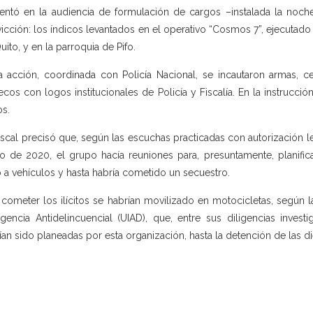
entó en la audiencia de formulación de cargos –instalada la no
icción: los índicos levantados en el operativo “Cosmos 7”, ejecutado
uito, y en la parroquia de Pifo.
a acción, coordinada con Policía Nacional, se incautaron armas, ce
ecos con logos institucionales de Policía y Fiscalía. En la instrucción
os.
iscal precisó que, según las escuchas practicadas con autorización leg
o de 2020, el grupo hacía reuniones para, presuntamente, planifica
 a vehículos y hasta habría cometido un secuestro.
 cometer los ilícitos se habrían movilizado en motocicletas, según l
ligencia Antidelincuencial (UIAD), que, entre sus diligencias investig
ían sido planeadas por esta organización, hasta la detención de las 