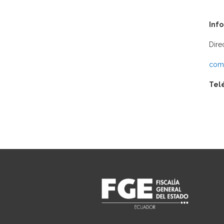
Inf
Dire
comu
Tel