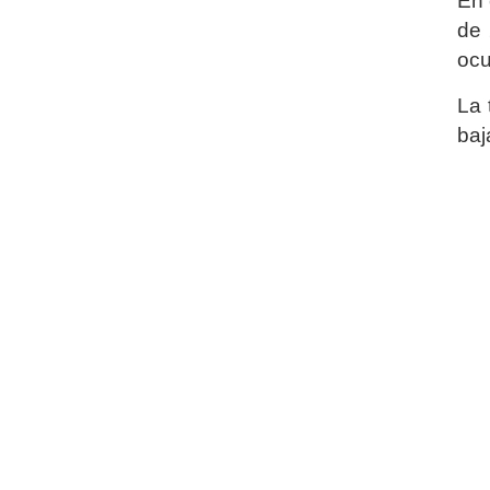
En 
de 
ocu
La 
baj