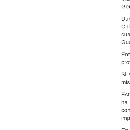
Gen
Dur
Chi
cua
Gu
Ent
pro
Si 
mis
Est
ha 
co
imp