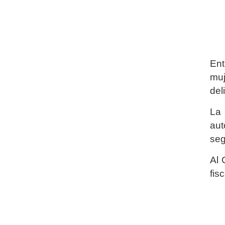
Ent
muj
del
La 
aut
seg
Al 
fis