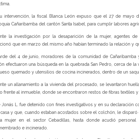
ctima.
u intervención, la fiscal Blanca León expuso que el 27 de mayo de
oquia Cañaribamba del cantón Santa Isabel, para cumplir labores agrí
nte la investigación por la desaparición de la mujer, agentes de 
ionó que en marzo del mismo año habían terminado la relación y qu
arde del 4 de junio, moradores de la comunidad de Cañaribamba 
ón efectuaron una búsqueda en la quebrada San Pedro, cerca de la 
ueso quemado y utensilios de cocina incinerados, dentro de un saqui
nte un allanamiento a la vivienda del procesado, se levantaron hue
o frente al inmueble, donde se encontraron restos de fibras textiles
 Jonás L. fue detenido con fines investigativos y en su declaración co
 casa y que, cuando estaban acostados sobre el colchón, le disparó 
a mujer en el sector Cebadillas, hasta donde acudió personal d
embrado e incinerado.