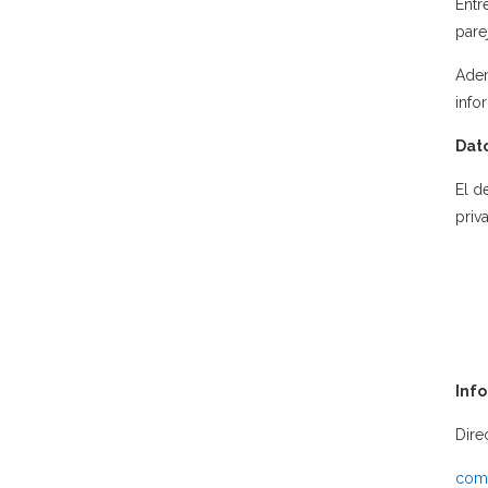
Entr
pare
Adem
info
Dato
El d
priv
Inf
Dire
comu