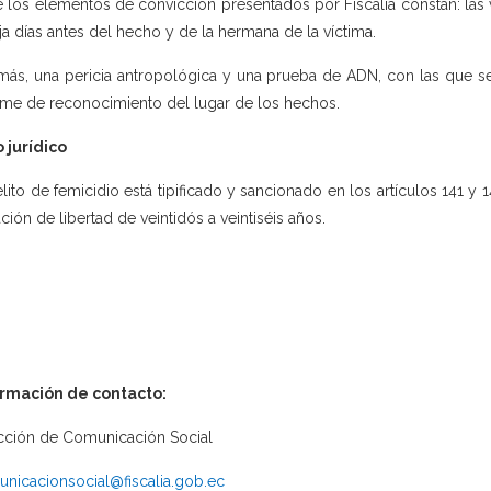
e los elementos de convicción presentados por Fiscalía constan: las 
ja días antes del hecho y de la hermana de la víctima.
ás, una pericia antropológica y una prueba de ADN, con las que se i
rme de reconocimiento del lugar de los hechos.
 jurídico
elito de femicidio está tipificado y sancionado en los artículos 141 y
ación de libertad de veintidós a veintiséis años.
ormación de contacto:
cción de Comunicación Social
nicacionsocial@fiscalia.gob.ec