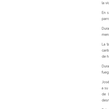
la ví
En s
parr
Dura
menc
La t
cant
de h
Dura
fueg
José
a su
de l
desm