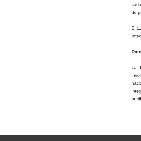
cadá
de p
El 1
Inte
Dato
La T
invo
naci
inte
publ