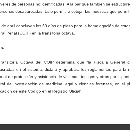
veres de personas no identificadas. A la par que también se estructure
ersonas desaparecidas. Esto permitirá cotejar las muestras que permiti
1 de abril concluyen los 60 días de plazo para la homologación de es
gral Penal (COIP) en la transitoria octava.
s:
ransitoria Octava del COIP determina que “la Fiscalía General de
lucradas en el sistema, dictará y aprobará los reglamentos para la r
onal de protección y asistencia de víctimas, testigos y otros participa
gral de investigación de medicina legal y ciencias forenses, en el
icación de este Código en el Registro Oficial”.