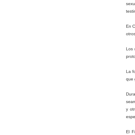
sexu
test
En C
otros
Los 
prot
La f
que 
Dura
sean
y ot
espe
El F