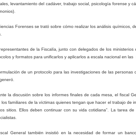
ales, levantamiento del cadáver, trabajo social, psicología forense y c
imonios).
iencias Forenses se trató sobre cómo realizar los análisis químicos, 
.
representantes de la Fiscalía, junto con delegados de los ministerios d
ocolos y formatos para unificarlos y aplicarlos a escala nacional en la
ormulación de un protocolo para las investigaciones de las personas
generó.
nte la discusión sobre los informes finales de cada mesa, el fiscal 
 los familiares de la víctimas quienes tengan que hacer el trabajo de i
ros sitios. Ellos deben continuar con su vida cotidiana”. La tarea de
cialistas.
iscal General también insistió en la necesidad de formar un banc