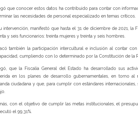
gó que conocer estos datos ha contribuido para contar con informaci
rminar las necesidades de personal especializado en temas críticos.
u intervención, manifestó que hasta el 31 de diciembre de 2021, la Fi
nta y seis funcionarios: treinta mujeres y treinta y seis hombres.
acó también la participación intercultural e inclusión al contar co
apacidad, cumpliendo con lo determinado por la Constitución de la 
gó, que la Fiscalía General del Estado ha desarrollado sus activi
erida en los planes de desarrollo gubernamentales, en torno al n
nda ciudadana y que, para cumplir con estándares internacionales, 
jo.
ás, con el objetivo de cumplir las metas institucionales, el presupu
jecutó el 99,31%.