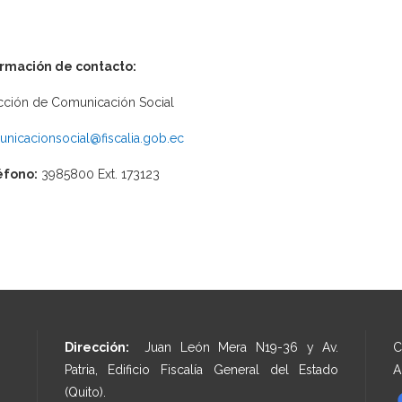
ormación de contacto:
cción de Comunicación Social
nicacionsocial@fiscalia.gob.ec
éfono:
3985800 Ext. 173123
Dirección:
Juan León Mera N19-36 y Av.
C
Patria, Edificio Fiscalía General del Estado
A
(Quito).