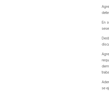
Agre
dete
En s
sese
Dest
disc
Agre
requ
dema
traba
Adem
se e