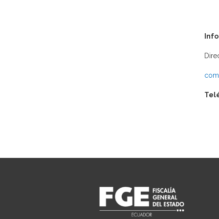
Inf
Dire
comu
Tel