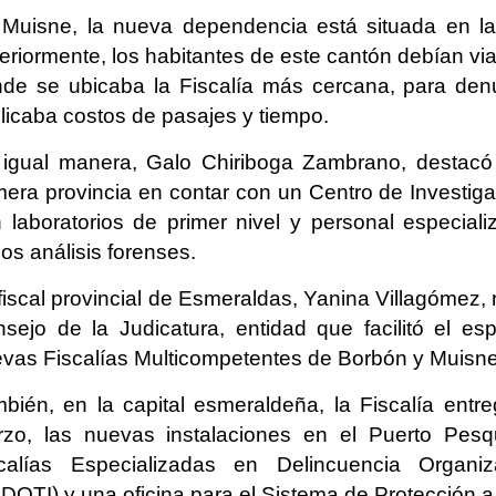
Muisne, la nueva dependencia está situada en las
eriormente, los habitantes de este cantón debían vi
de se ubicaba la Fiscalía más cercana, para denun
licaba costos de pasajes y tiempo.
igual manera, Galo Chiriboga Zambrano, destacó
mera provincia en contar con un Centro de Investi
 laboratorios de primer nivel y personal especial
ios análisis forenses.
fiscal provincial de Esmeraldas, Yanina Villagómez, 
sejo de la Judicatura, entidad que facilitó el es
vas Fiscalías Multicompetentes de Borbón y Muisne
bién, en la capital esmeraldeña, la Fiscalía ent
zo, las nuevas instalaciones en el Puerto Pesqu
calías Especializadas en Delincuencia Organiz
DOTI) y una oficina para el Sistema de Protección a