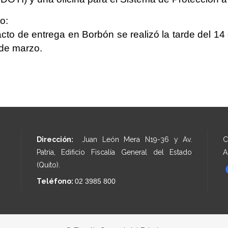
o:
acto de entrega en Borbón se realizó la tarde del 1
de marzo.
Dirección:
Juan León Mera N19-36 y Av.
C
Patria, Edificio Fiscalía General del Estado
A
(Quito).
Teléfono:
02 3985 800