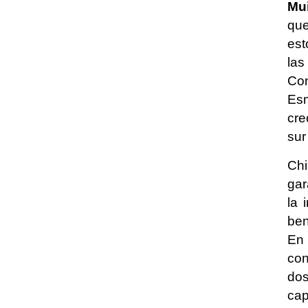
Mui
que
est
las
Con
Esm
cre
sur
Chi
gar
la 
ben
En 
con
dos
cap