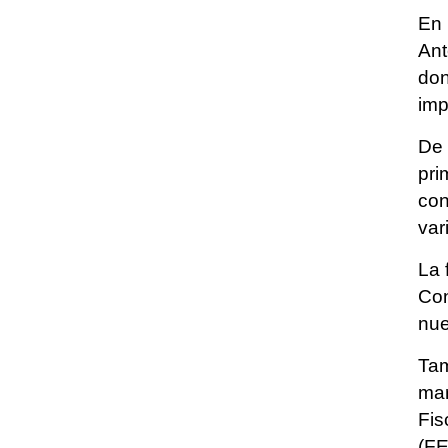
En 
Ant
don
imp
De 
pri
con
var
La 
Con
nue
Tam
mar
Fis
(FE