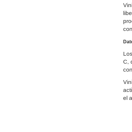
Vin
lib
pro
con
Dat
Los
C, 
con
Vin
act
el 