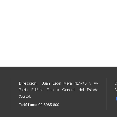
Dirección:
Juan León Mera N19-36 y Av.
C
Patria, Edificio Fiscalía General del Estado
A
(Quito).
Teléfono:
02 3985 800