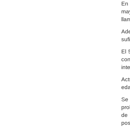
En 
may
lla
Ade
suf
El 
con
int
Act
eda
Se 
pro
de 
pos