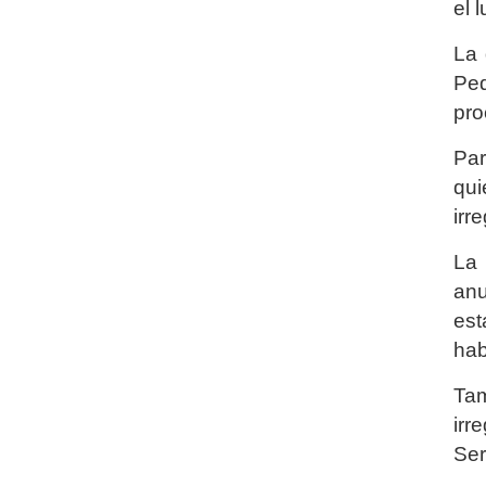
el 
La 
Ped
pro
Par
qu
irr
La 
anu
est
hab
Tam
irr
Ser