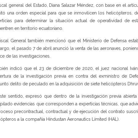
iscal general del Estado, Diana Salazar Méndez, con base en el artíc
citó una orden especial para que se inmovilicen los helicópteros, de
rticias para determinar la situación actual de operatividad de 
entren en territorio ecuatoriano.
iscal General también mencionó que el Ministerio de Defensa estaba 
rgo, el pasado 7 de abril anunció la venta de las aeronaves, poniendo
ce de las investigaciones.
ién indicó que el 23 de diciembre de 2020, el juez nacional Iván
ertura de la investigación previa en contra del exministro de Def
unto delito de peculado en la adquisición de siete helicópteros Dhruv
ste sentido, expresó que dentro de la investigación previa abierta
pilado evidencias que corresponden a experticias técnicas, que advie
roceso precontractual, contractual y de ejecución del contrato suscr
cópteros a la compañía Hindustan Aeronautics Limited (HAL).