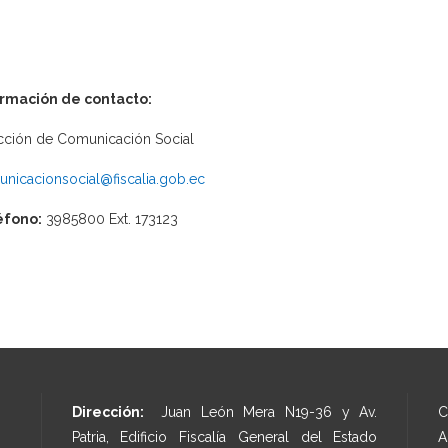
ormación de contacto:
cción de Comunicación Social
nicacionsocial@fiscalia.gob.ec
éfono:
3985800 Ext. 173123
Dirección:
Juan León Mera N19-36 y Av.
C
Patria, Edificio Fiscalía General del Estado
A