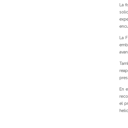
La f
soli
expe
encu
La F
emba
avan
Tamb
reap
pres
En e
reco
el p
heli