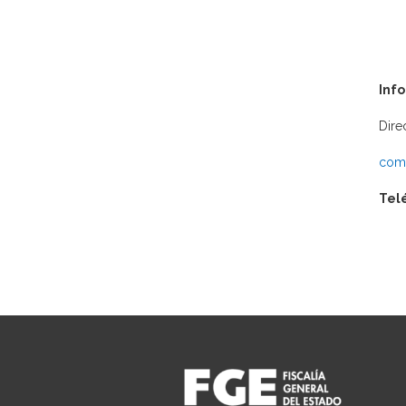
Inf
Dire
comu
Tel