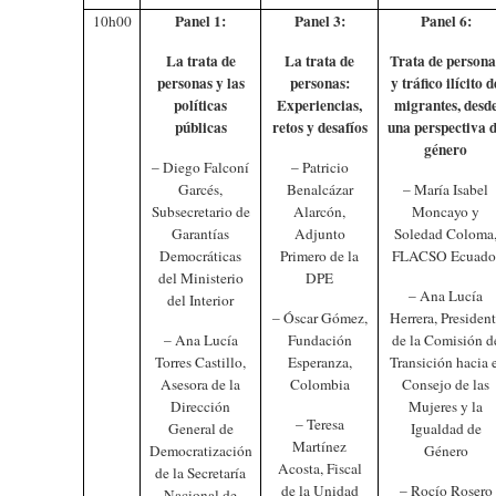
Panel 1:
Panel 3:
Panel 6:
10h00
La trata de
La trata de
Trata de persona
personas y las
personas:
y tráfico ilícito d
políticas
Experiencias,
migrantes, desd
públicas
retos y desafíos
una perspectiva 
género
– Diego Falconí
– Patricio
Garcés,
Benalcázar
– María Isabel
Subsecretario de
Alarcón,
Moncayo y
Garantías
Adjunto
Soledad Coloma
Democráticas
Primero de la
FLACSO Ecuado
del Ministerio
DPE
– Ana Lucía
del Interior
– Óscar Gómez,
Herrera, Presiden
– Ana Lucía
Fundación
de la Comisión d
Torres Castillo,
Esperanza,
Transición hacia 
Asesora de la
Colombia
Consejo de las
Dirección
Mujeres y la
– Teresa
General de
Igualdad de
Martínez
Democratización
Género
Acosta, Fiscal
de la Secretaría
de la Unidad
– Rocío Rosero
Nacional de