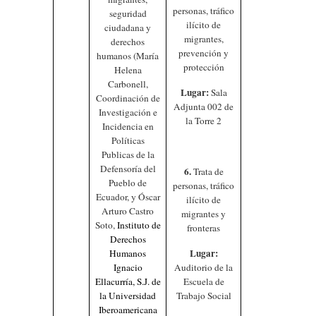
personas, tráfico
seguridad
ilícito de
ciudadana y
migrantes,
derechos
prevención y
humanos (María
protección
Helena
Carbonell,
Lugar:
Sala
Coordinación de
Adjunta 002 de
Investigación e
la Torre 2
Incidencia en
Políticas
Publicas de la
Defensoría del
6.
Trata de
Pueblo de
personas, tráfico
Ecuador, y Óscar
ilícito de
Arturo Castro
migrantes y
Soto,
Instituto de
fronteras
Derechos
Lugar:
Humanos
Ignacio
Auditorio de la
Ellacurría, S.J. de
Escuela de
la Universidad
Trabajo Social
Iberoamericana