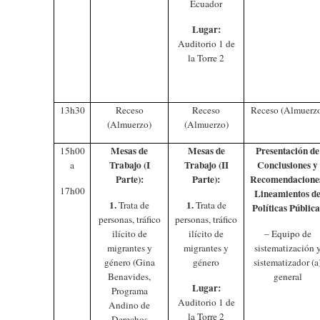
Ecuador
Lugar:
Auditorio 1 de
la Torre 2
13h30
Receso
Receso
Receso (Almuerz
(Almuerzo)
(Almuerzo)
Mesas de
Mesas de
Presentación de
15h00
Trabajo (I
Trabajo (II
Conclusiones y
a
Parte):
Parte):
Recomendacione
17h00
Lineamientos d
1.
1.
Trata de
Trata de
Políticas Pública
personas, tráfico
personas, tráfico
ilícito de
ilícito de
– Equipo de
migrantes y
migrantes y
sistematización 
género (Gina
género
sistematizador (a
Benavides,
general
Lugar:
Programa
Auditorio 1 de
Andino de
la Torre 2
Derechos