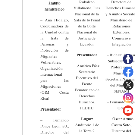
Robalino
Directora de
ámbito
Villafuerte, Juez
Derechos Human
hemisférico
Nacional de la
y Asuntos Sociale
– Ana Hidalgo,
Sala de lo Penal
Ministerio de
Coordinadora de
de la Corte
Relaciones
la Unidad contra
Nacional de
Exteriores,
la Trata de
Justicia de
Comercio e
Personas y
Ecuador
Integración
Protección de
Presentador
– Richard Salazar
Migrantes
Subsecretario de
Vulnerables,
– Américo Páez,
Protección al
Organización
Secretario
Migrante,
Internacional
Ejecutivo del
Secretaría Nacion
para las
Frente
del Migrante,
Migraciones
Ecuatoriano de
SENAMI
(OIM Costa
Derechos
Rica)
Humanos,
– Fernando Vega
FEDHU
OSC
Presentador
Lugar:
–
Óscar Arturo
– Fernando
Auditorio 1 de
Castro Soto,
Ponce León S.J.,
la Torre 2
Director del
Director del