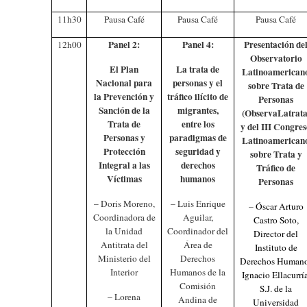
11h30
Pausa Café
Pausa Café
Pausa Café
Panel 2:
Panel 4:
Presentación de
12h00
Observatorio
El Plan
La trata de
Latinoamerican
Nacional para
personas y el
sobre Trata de
la Prevención y
tráfico ilícito de
Personas
Sanción de la
migrantes,
(ObservaLatrata
Trata de
entre los
y del III Congre
Personas y
paradigmas de
Latinoamerican
Protección
seguridad y
sobre Trata y
Integral a las
derechos
Tráfico de
Víctimas
humanos
Personas
– Doris Moreno,
– Luis Enrique
–
Óscar Arturo
Coordinadora de
Aguilar,
Castro Soto,
la Unidad
Coordinador del
Director del
Antitrata del
Área de
Instituto de
Ministerio del
Derechos
Derechos Human
Interior
Humanos de la
Ignacio Ellacurría
Comisión
S.J. de la
– Lorena
Andina de
Universidad