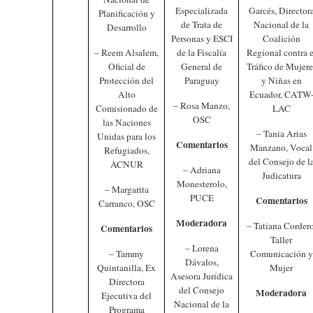
Especializada
Garcés, Director
Planificación y
de Trata de
Nacional de la
Desarrollo
Personas y ESCI
Coalición
– Reem Alsalem,
de la Fiscalía
Regional contra e
Oficial de
General de
Tráfico de Mujere
Protección del
Paraguay
y Niñas en
Alto
Ecuador, CATW
– Rosa Manzo,
Comisionado de
LAC
OSC
las Naciones
– Tania Arias
Unidas para los
Comentarios
Manzano, Vocal
Refugiados,
del Consejo de l
ACNUR
– Adriana
Judicatura
Monesterolo,
– Margarita
PUCE
Comentarios
Carranco, OSC
Moderadora
– Tatiana Cordero
Comentarios
Taller
– Lorena
– Tammy
Comunicación y
Dávalos,
Quintanilla, Ex
Mujer
Asesora Jurídica
Directora
del Consejo
Moderadora
Ejecutiva del
Nacional de la
Programa