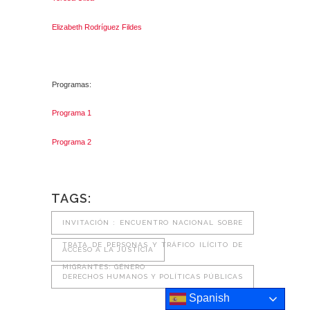
Elizabeth Rodríguez Fildes
Programas:
Programa 1
Programa 2
TAGS:
INVITACIÓN : ENCUENTRO NACIONAL SOBRE
TRATA DE PERSONAS Y TRÁFICO ILÍCITO DE
ACCESO A LA JUSTICIA
MIGRANTES: GÉNERO
DERECHOS HUMANOS Y POLÍTICAS PÚBLICAS
Spanish