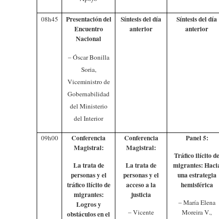
Presentación del
Síntesis del día
Síntesis del día
08h45
Encuentro
anterior
anterior
Nacional
– Óscar Bonilla
Soria,
Viceministro de
Gobernabilidad
del Ministerio
del Interior
Conferencia
Conferencia
Panel 5:
09h00
Magistral:
Magistral:
Tráfico ilícito d
La trata de
La trata de
migrantes: Haci
personas y el
personas y el
una estrategia
tráfico ilícito de
acceso a la
hemisférica
migrantes:
justicia
– María Elena
Logros y
– Vicente
Moreira V.,
obstáculos en el