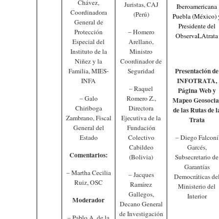
Chávez,
Juristas, CAJ
Iberoamericana
Coordinadora
(Perú)
Puebla (México) 
General de
Presidente del
Protección
– Homero
ObservaLAtrata
Especial del
Arellano,
Instituto de la
Ministro
Niñez y la
Coordinador de
Presentación de
Familia, MIES-
Seguridad
INFOTRATA,
INFA
– Raquel
Página Web y
– Galo
Romero Z.,
Mapeo Geosocia
Chiriboga
Directora
de las Rutas de l
Zambrano, Fiscal
Ejecutiva de la
Trata
General del
Fundación
Estado
Colectivo
– Diego Falconí
Cabildeo
Garcés,
Comentarios:
(Bolivia)
Subsecretario de
Garantías
– Martha Cecilia
– Jacques
Democráticas de
Ruiz, OSC
Ramírez
Ministerio del
Gallegos,
Interior
Moderador
Decano General
de Investigación
– Pablo A. de la