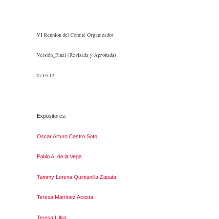
VI Reunión del Comité Organizador
Versión_Final (Revisada y Aprobada)
07.05.12.
Expositores:
Oscar Arturo Castro Soto
Pablo A. de la Vega
Tammy Lorena Quintanilla Zapata
Teresa Martínez Acosta
Teresa Ulloa