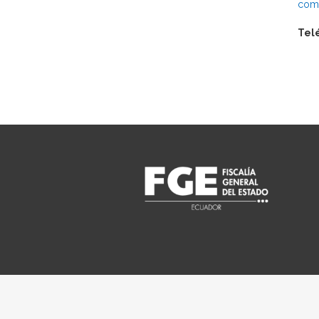
comu
Tel