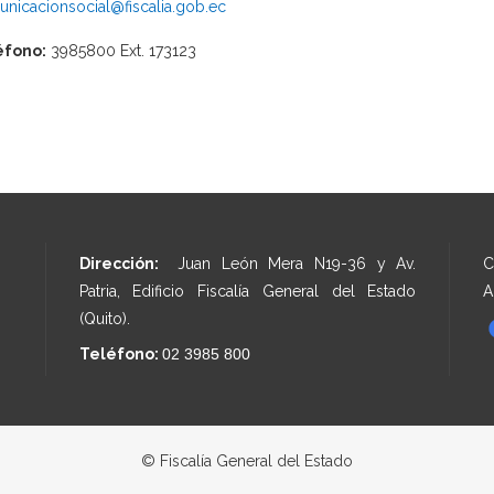
nicacionsocial@fiscalia.gob.ec
éfono:
3985800 Ext. 173123
Dirección:
Juan León Mera N19-36 y Av.
C
Patria, Edificio Fiscalía General del Estado
A
(Quito).
Teléfono:
02 3985 800
© Fiscalía General del Estado