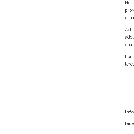
No e
prov
ella
Actu
adol
entr
Por 
terc
Inf
Dire