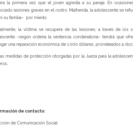
ra la primera vez que el joven agredía a su pareja. En ocasione
ocado lesiones graves en el rostro. Malherida, la adolescente se ref
 ni su familia– por miedo.
almente, la víctima se recupera de las lesiones, a través de los s
escente –según ordena la sentencia condenatoria– tendrá que ofre
egar una reparación económica de 1.000 dólares, prorrateados a do
las medidas de protección otorgadas por la Jueza para la adolescente
eros.
ormación de contacto:
cción de Comunicación Social