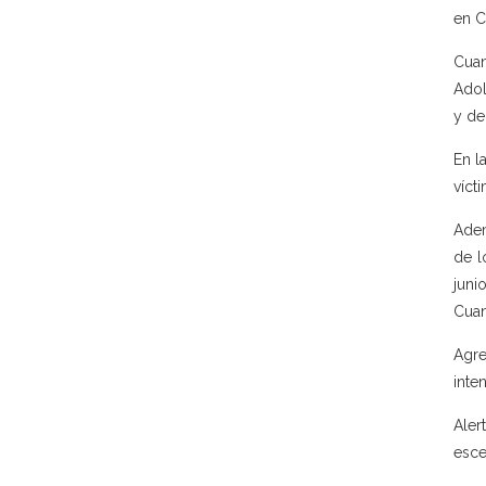
en C
Cuan
Adol
y de
En l
víct
Adem
de l
juni
Cuan
Agre
inte
Aler
esce