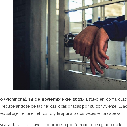
to (Pichincha), 14 de noviembre de 2023.-
Estuvo en coma cuatr
 recuperándose de las heridas ocasionadas por su conviviente. El a
eó salvajemente en el rostro y la apuñaló dos veces en la cabeza.
iscalía de Justicia Juvenil lo procesó por femicidio –en grado de ten