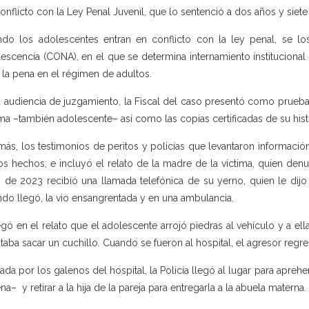
onflicto con la Ley Penal Juvenil, que lo sentenció a dos años y siet
do los adolescentes entran en conflicto con la ley penal, se l
escencia (CONA), en el que se determina internamiento institucional
 la pena en el régimen de adultos.
a audiencia de juzgamiento, la Fiscal del caso presentó como pruebas
ima –también adolescente– así como las copias certificadas de su histo
ás, los testimonios de peritos y policías que levantaron información
os hechos; e incluyó el relato de la madre de la víctima, quien denun
o de 2023 recibió una llamada telefónica de su yerno, quien le dijo 
do llegó, la vio ensangrentada y en una ambulancia.
gó en el relato que el adolescente arrojó piedras al vehículo y a ell
ntaba sacar un cuchillo. Cuando se fueron al hospital, el agresor regre
tada por los galenos del hospital, la Policía llegó al lugar para apr
na– y retirar a la hija de la pareja para entregarla a la abuela materna.