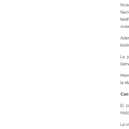
fisc
Naci
tele
vivi
Adem
test
La j
llam
Mien
la e
Con
El 2
Hist
La v