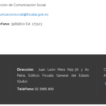
cción de Comunicación Social
nicacionsocial@fiscalia.gob.ec
éfono:
3985800 Ext. 173123
Dirección:
Juan León Mera N19-36 y Av.
C
Patria, Edificio Fiscalía General del Estado
A
(Quito).
Teléfono:
02 3985 800