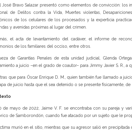
al José Bravo Salazar presentó como elementos de convicción: los in
onal de Delitos contra la Vida, Muertes violentas, Desapariciones
fónicos de los celulares de los procesados y la experticia practi
endas y avenidas próximas al lugar del crimen.
ás, el acta de levantamiento del cadáver, el informe de recono
imonios de los familiares del occiso, entre otros.
ueza de Garantías Penales de esta unidad judicial, Glenda Orteg
amiento a juicio –en el grado de coautor– para Jimmy Javier S. R., a qui
tras que para Óscar Enrique D. M., quien también fue llamado a juic
tapa de juicio hasta que el sea detenido o se presente físicamente, de
texto
0 de mayo de 2022, Jaime V. F. se encontraba con su pareja y vari
órico de Samborondón, cuando fue atacado por un sujeto que le prop
íctima murió en el sitio, mientras que su agresor salió en precipitada