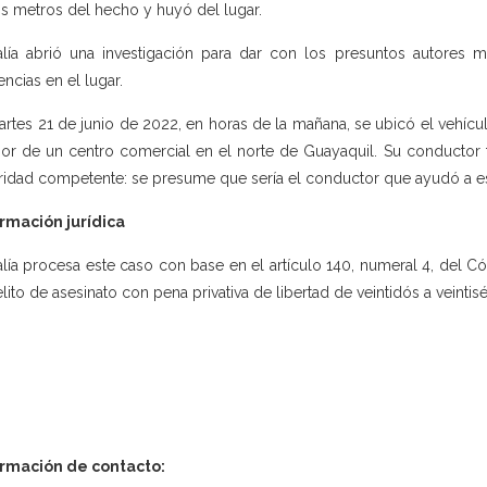
os metros del hecho y huyó del lugar.
alía abrió una investigación para dar con los presuntos autores ma
encias en el lugar.
artes 21 de junio de 2022, en horas de la mañana, se ubicó el vehícul
rior de un centro comercial en el norte de Guayaquil. Su conductor
ridad competente: se presume que sería el conductor que ayudó a esc
rmación jurídica
alía procesa este caso con base en el artículo 140, numeral 4, del C
elito de asesinato con pena privativa de libertad de veintidós a veintisé
ormación de contacto: