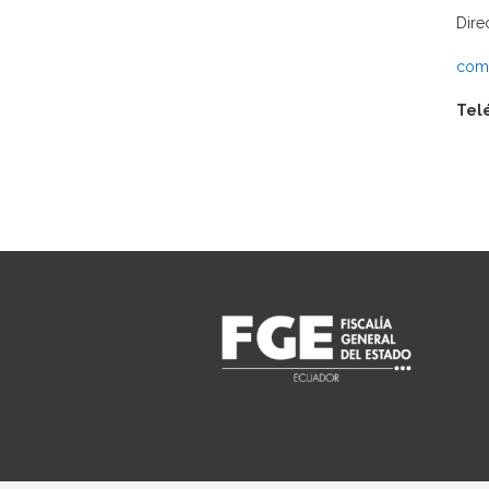
Dire
comu
Tel