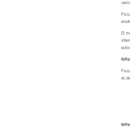
vari
Fisc
evid
El m
inte
auto
Info
Fisc
el d
Inf