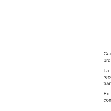
Cad
pro
La 
rec
tra
En 
com