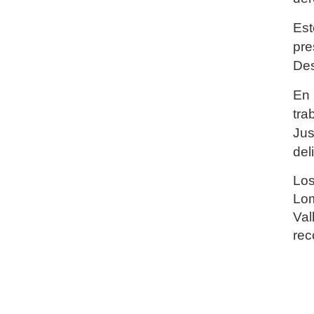
Est
pr
Des
En 
tra
Jus
del
Los
Lom
Val
rec