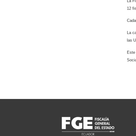
La Fi
12 fi
Cada 
La ca
las U
Este
Socia