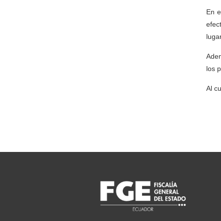
En e
efec
luga
Adem
los 
Al c