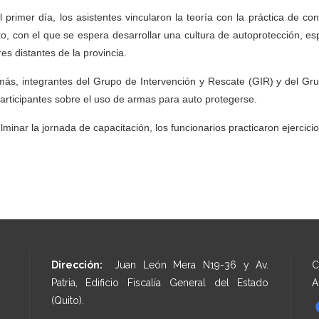
l primer día, los asistentes vincularon la teoría con la práctica de 
to, con el que se espera desarrollar una cultura de autoprotección, e
res distantes de la provincia.
ás, integrantes del Grupo de Intervención y Rescate (GIR) y del Gr
participantes sobre el uso de armas para auto protegerse.
ulminar la jornada de capacitación, los funcionarios practicaron ejercicio
Dirección:
Juan León Mera N19-36 y Av.
C
Patria, Edificio Fiscalía General del Estado
A
(Quito).