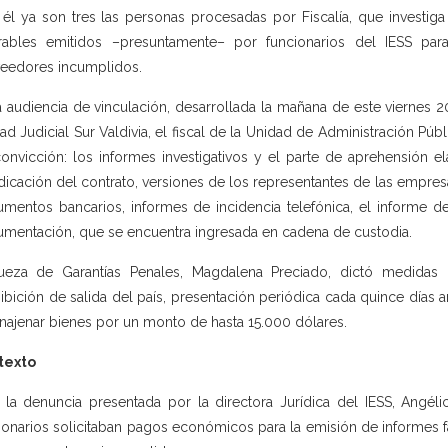
él ya son tres las personas procesadas por Fiscalía, que investi
orables emitidos –presuntamente– por funcionarios del IESS p
eedores incumplidos.
a audiencia de vinculación, desarrollada la mañana de este viernes 2
ad Judicial Sur Valdivia, el fiscal de la Unidad de Administración Pú
onvicción: los informes investigativos y el parte de aprehensión ela
dicación del contrato, versiones de los representantes de las empresa
mentos bancarios, informes de incidencia telefónica, el informe 
mentación, que se encuentra ingresada en cadena de custodia.
ueza de Garantías Penales, Magdalena Preciado, dictó medidas
ibición de salida del país, presentación periódica cada quince días an
najenar bienes por un monto de hasta 15.000 dólares.
texto
 la denuncia presentada por la directora Jurídica del IESS, Angél
ionarios solicitaban pagos económicos para la emisión de informes 