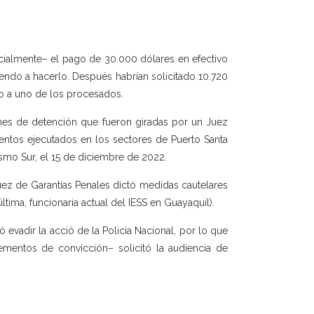
icialmente– el pago de 30.000 dólares en efectivo
endo a hacerlo. Después habrían solicitado 10.720
o a uno de los procesados.
enes de detención que fueron giradas por un Juez
ientos ejecutados en los sectores de Puerto Santa
asmo Sur, el 15 de diciembre de 2022.
Juez de Garantías Penales dictó medidas cautelares
última, funcionaria actual del IESS en Guayaquil).
 evadir la acció de la Policía Nacional, por lo que
ementos de convicción– solicitó la audiencia de