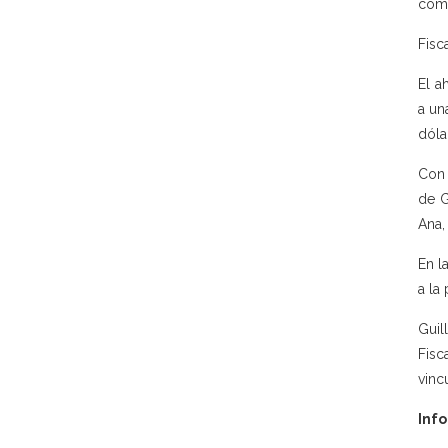
como
Fisc
El a
a un
dóla
Con 
de G
Ana,
En l
a la
Guil
Fisc
vinc
Info