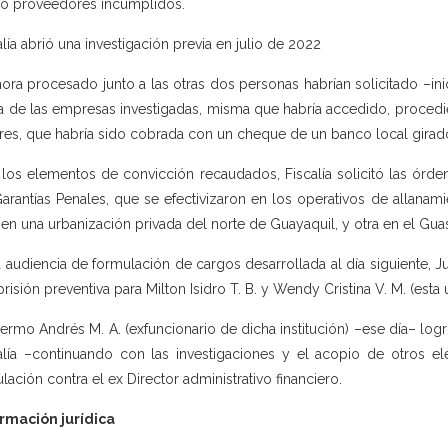
 proveedores incumplidos.
alía abrió una investigación previa en julio de 2022
hora procesado junto a las otras dos personas habrían solicitado –in
a de las empresas investigadas, misma que habría accedido, procedi
res, que habría sido cobrada con un cheque de un banco local girad
los elementos de convicción recaudados, Fiscalía solicitó las órd
arantías Penales, que se efectivizaron en los operativos de allanam
 en una urbanización privada del norte de Guayaquil, y otra en el Gu
a audiencia de formulación de cargos desarrollada al día siguiente, 
 prisión preventiva para Milton Isidro T. B. y Wendy Cristina V. M. (esta 
lermo Andrés M. A. (exfuncionario de dicha institución) –ese día– logró
alía –continuando con las investigaciones y el acopio de otros el
ulación contra el ex Director administrativo financiero.
rmación jurídica