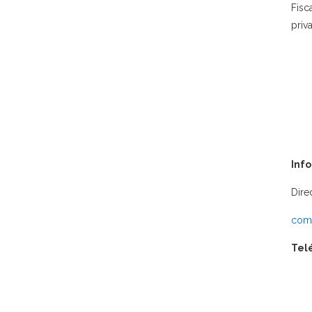
Fisc
priv
Inf
Dire
comu
Tel