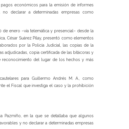
ga pagos económicos para la emisión de informes
ara no declarar a determinadas empresas como
0 de enero –vía telemática y presencial– desde la
blica, César Suárez Pilay, presentó como elementos
borados por la Policía Judicial, las copias de la
s adjudicadas, copia certificada de las bitácoras y
de reconocimiento del lugar de los hechos y más
 cautelares para Guillermo Andrés M. A., como
te el Fiscal que investiga el caso y la prohibición
ica Pazmiño, en la que se detallaba que algunos
favorables y no declarar a determinadas empresas