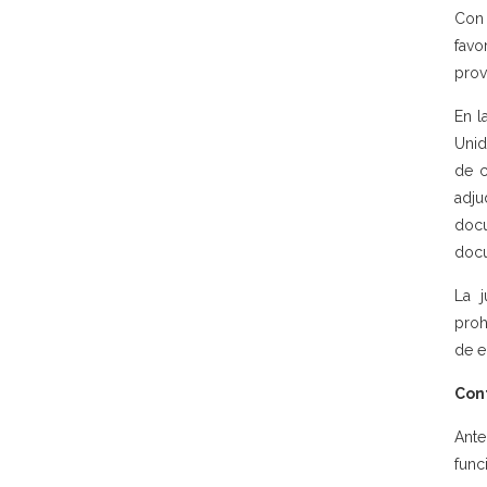
Con 
fav
prov
En l
Unid
de c
adju
docu
docu
La j
proh
de e
Con
Ante
func