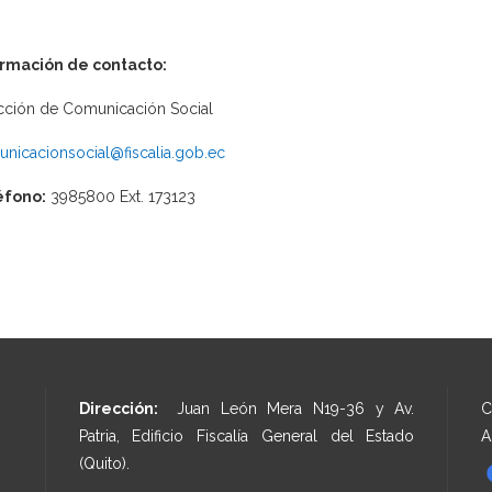
ormación de contacto:
cción de Comunicación Social
nicacionsocial@fiscalia.gob.ec
éfono:
3985800 Ext. 173123
Dirección:
Juan León Mera N19-36 y Av.
C
Patria, Edificio Fiscalía General del Estado
A
(Quito).