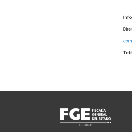
Inf
Dire
comu
Tel