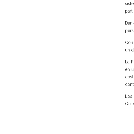
sist
part
Dani
pers
Con 
un d
La F
en u
cost
cont
Los 
Quit