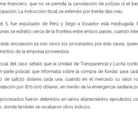
ema financiero, que no se permita la cancelación de pólizas ni el 
icipación. La instrucción fiscal se extendió por treinta días más.
el S. fue expulsado de Perú y llegó a Ecuador esta madrugada. El
onas se estrelló cerca de la frontera entre ambos países, cuando inte
esta vinculación ya son cinco los procesados por esta causa, quienes
irectivo de la empresa proveedora.
iscal del caso señaló que la Unidad de Transparencia y Lucha contra
n parte policial que informaba sobre la compra de fundas para cad
o de 148,50 dólares cada una, cuando en el mercado su valor ron
ratación por 870.000 dólares, en medio de la emergencia sanitaria p
procesados fueron detenidos en varios allanamientos ejecutados con
o, donde también se recabaron otros indicios.