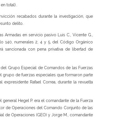
en total).
nvicción recabados durante la investigación, que
sunto delito.
as Armadas en servicio pasivo Luis C., Vicente G.,
ulo 140, numerales 2, 4 y 5, del Código Orgánico
rá sancionada con pena privativa de libertad de
te del Grupo Especial de Comandos de las Fuerzas
l grupo de fuerzas especiales que formaron parte
al expresidente Rafael Correa, durante la revuelta
 el general Hegel P. era el comandante de la Fuerza
rector de Operaciones del Comando Conjunto de las
ial de Operaciones (GEO) y Jorge M., comandante