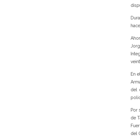
disp
Dura
hace
Ahor
Jorg
Inte
vein
En e
Arma
del 
poli
Por 
de T
Fuer
del 