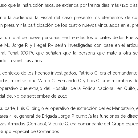
uso que la instrucción fiscal se extienda por treinta días más (120 días 
nte la audiencia, la Fiscal del caso presentó los elementos de co
n presumir la participación de los cuatro nuevos vinculados en el pre
a, un total de nueve personas –entre ellas los oficiales de las Fuerz
e M., Jorge P. y Hegel P.– serán investigadas con base en el artíc
gral Penal (COIP), que señalan que la persona que mate a otra se
tidós a veintiséis años.
l contexto de los hechos investigados, Patricio G. era el comandan
das, mientras que Marco C., Fernando C. y Luis O. eran miembros de
operativo que extrajo del Hospital de la Policía Nacional, en Quito, 
cial del 30 de septiembre de 2010.
su parte, Luis C. dirigió el operativo de extracción del ex Mandatario,
area 4, el general de Brigada Jorge P. cumplía las funciones de di
zas Armadas (Comaco), Vicente G. era comandante del Grupo Espec
Grupo Especial de Comandos.