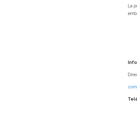
La p
emba
Inf
Dire
comu
Tel