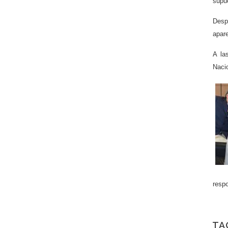
supue
Desp
apare
A la
Nacio
resp
TA