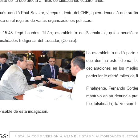
sto delito que afecta a miles de ciudadanos ecuatorianos.
ués acudió Paúl Salazar, vicepresidente del CNE, quien denunció que su fi
ce en el registro de varias organizaciones políticas.
s 15:45 llegó Lourdes Tibán, asambleísta de Pachakutik, quien acudió a
nalidades Indígenas del Ecuador, (Conaie).
La asambleísta rindió parte 
que domina este idioma. L
declaraciones en los medi
particular le ofertó miles de
Finalmente, Fernando Corder
mantuvo en su denuncia pres
fue falsificada, la versión
onsable de esta indagación.
GS:
FISCALÍA TOMÓ VERSIÓN A ASAMBLEÍSTAS Y AUTORIDADES ELECTOR