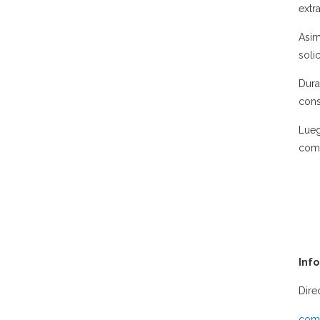
extr
Asim
soli
Dura
cons
Lueg
comp
Inf
Dire
comu