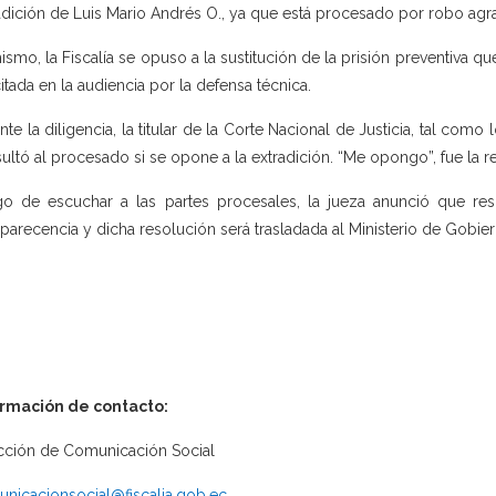
adición de Luis Mario Andrés O., ya que está procesado por robo agr
ismo, la Fiscalía se opuso a la sustitución de la prisión preventiva 
citada en la audiencia por la defensa técnica.
nte la diligencia, la titular de la Corte Nacional de Justicia, tal como 
ultó al procesado si se opone a la extradición. “Me opongo”, fue la 
o de escuchar a las partes procesales, la jueza anunció que reso
arecencia y dicha resolución será trasladada al Ministerio de Gobie
ormación de contacto:
cción de Comunicación Social
nicacionsocial@fiscalia.gob.ec