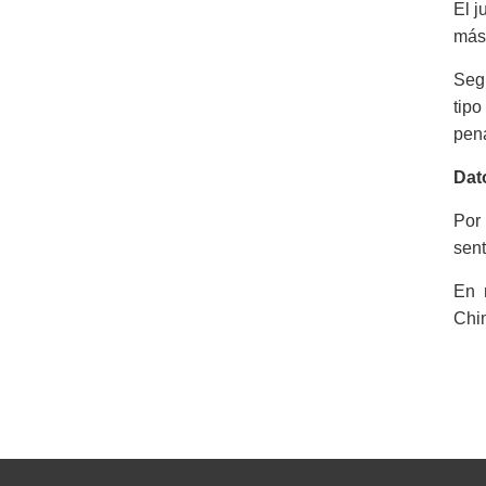
El j
más 
Seg
tipo
pena
Dat
Por
sent
En 
Chim