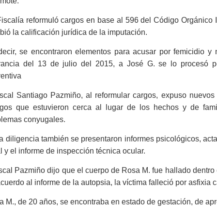
mote.
iscalía reformuló cargos en base al 596 del Código Orgánico 
ió la calificación jurídica de la imputación.
decir, se encontraron elementos para acusar por femicidio y 
grancia del 13 de julio del 2015, a José G. se lo procesó po
entiva
fiscal Santiago Pazmiño, al reformular cargos, expuso nuevo
tigos que estuvieron cerca al lugar de los hechos y de fam
blemas conyugales.
a diligencia también se presentaron informes psicológicos, act
l y el informe de inspección técnica ocular.
iscal Pazmiño dijo que el cuerpo de Rosa M. fue hallado dentro 
cuerdo al informe de la autopsia, la víctima falleció por asfixi
a M., de 20 años, se encontraba en estado de gestación, de 