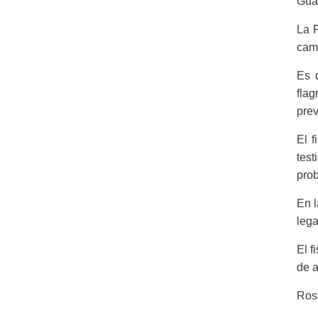
Gua
La F
camb
Es 
fla
prev
El 
tes
pro
En l
lega
El f
de a
Ros