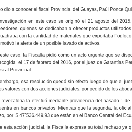
lo dio a conocer el fiscal Provincial del Guayas, Paúl Ponce Q
investigación en este caso se originó el 21 agosto del 2015,
eedores, quienes se dedicaban a ofrecer productos utilizados
uadraba con la cantidad de materiales que exportaba Foglocon
motivó la alerta de un posible lavado de activos.
este caso, la Fiscalía pidió como un acto urgente que se dispo
acogida el 17 de febrero del 2016, por el juez de Garantías Pe
iscal Provincial.
embargo, esa resolución quedó sin efecto luego de que el jue
os valores con dos acciones judiciales, por pedido de los abo
 revocatoria la efectuó mediante providencia del pasado 1 de
entra en bancos privados. Mientras que la segunda, la oficial
zo, por $ 47´536.449,93 que están en el Banco Central del E
e esta acción judicial, la Fiscalía expresa su total rechazo ya