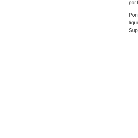
por 
Pon
liq
Supe