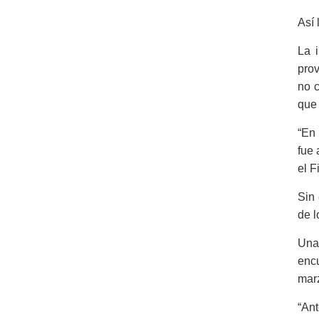
Así 
La 
prov
no c
que 
“En 
fue 
el F
Sin 
de l
Una
encu
mar
“Ant