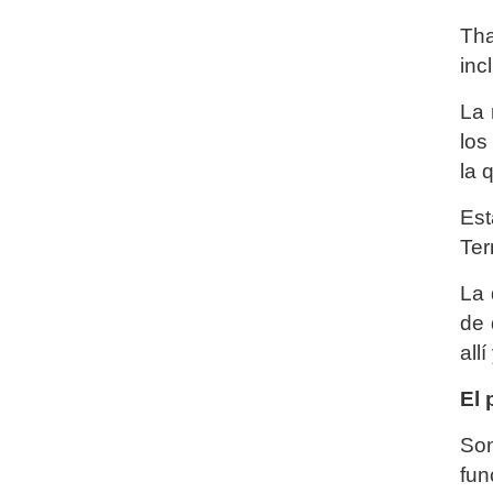
Tha
inc
La 
los
la 
Est
Ter
La 
de 
all
El 
Son
fun