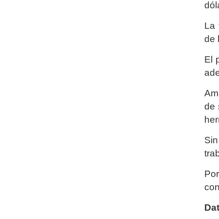
dól
La 
de 
El 
ade
Ama
de 
her
Sin
tra
Por
con
Da