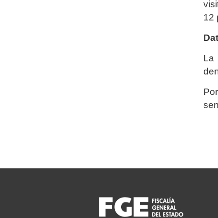
vis
12 
Dat
La 
den
Por
sen