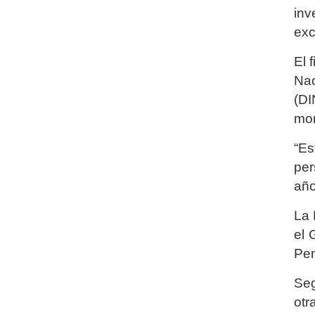
inv
exc
El 
Nac
(DI
mor
“Es
per
año
La 
el 
Pen
Seg
otr