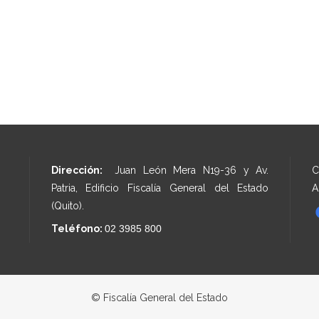
Dirección:
Juan León Mera N19-36 y Av.
C
Patria, Edificio Fiscalía General del Estado
A
(Quito).
Teléfono:
02 3985 800
© Fiscalía General del Estado