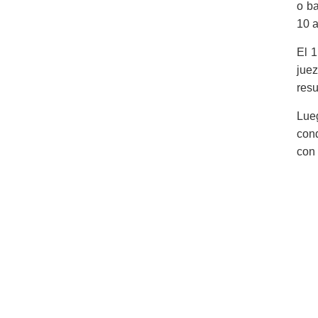
o ba
10 a
El 1
juez
resu
Lue
cond
con 