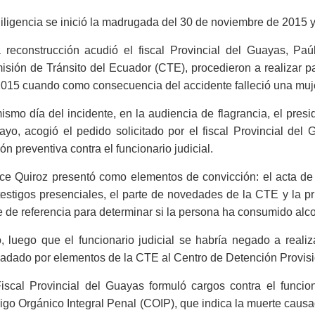
iligencia se inició la madrugada del 30 de noviembre de 2015 
a reconstrucción acudió el fiscal Provincial del Guayas, Paú
sión de Tránsito del Ecuador (CTE), procedieron a realizar p
2015 cuando como consecuencia del accidente falleció una muj
ismo día del incidente, en la audiencia de flagrancia, el presi
yo, acogió el pedido solicitado por el fiscal Provincial del
ión preventiva contra el funcionario judicial.
e Quiroz presentó como elementos de convicción: el acta de a
testigos presenciales, el parte de novedades de la CTE y la pr
e de referencia para determinar si la persona ha consumido alco
, luego que el funcionario judicial se habría negado a reali
ladado por elementos de la CTE al Centro de Detención Provisi
iscal Provincial del Guayas formuló cargos contra el funcion
go Orgánico Integral Penal (COIP), que indica la muerte caus