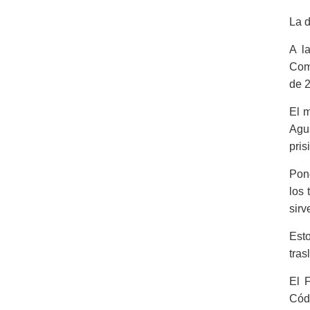
La d
A l
Comi
de 
El m
Agua
pris
Ponc
los 
sirv
Esto
tras
El F
Códi