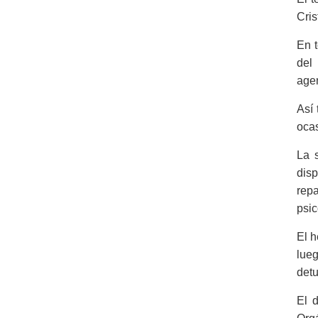
Cris
En t
del
agen
Así 
ocas
La 
disp
repa
psic
El h
lue
detu
El d