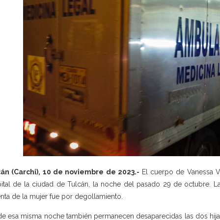
cán (Carchi), 10 de noviembre de 2023.-
El cuerpo de Vanessa V.
ital de la ciudad de Tulcán, la noche del pasado 29 de octubre. L
enta de la mujer fue por degollamiento.
e esa misma noche también permanecen desaparecidas las dos hijas 