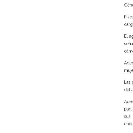
Géne
Fisc
carg
El a
seña
cáma
Adem
muje
Las 
del 
Adem
part
sus
enco