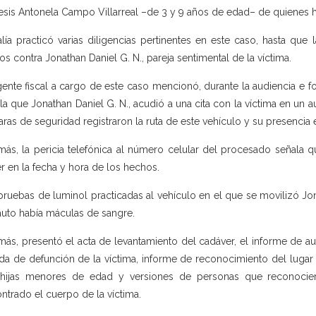
sis Antonela Campo Villarreal –de 3 y 9 años de edad– de quienes
alía practicó varias diligencias pertinentes en este caso, hasta que
os contra Jonathan Daniel G. N., pareja sentimental de la víctima.
gente fiscal a cargo de este caso mencionó, durante la audiencia e f
la que Jonathan Daniel G. N., acudió a una cita con la víctima en un a
ras de seguridad registraron la ruta de este vehículo y su presencia 
ás, la pericia telefónica al número celular del procesado señala q
r en la fecha y hora de los hechos.
pruebas de luminol practicadas al vehículo en el que se movilizó Jon
auto había máculas de sangre.
ás, presentó el acta de levantamiento del cadáver, el informe de aut
ida de defunción de la víctima, informe de reconocimiento del lugar 
 hijas menores de edad y versiones de personas que reconocie
ntrado el cuerpo de la víctima.