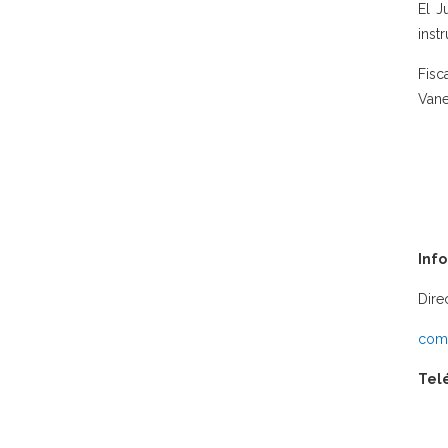
El J
inst
Fisc
Vane
Inf
Dire
comu
Tel