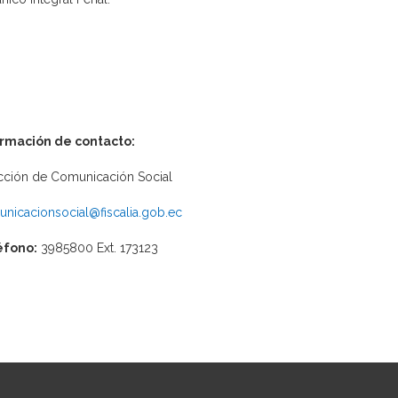
ormación de contacto:
cción de Comunicación Social
nicacionsocial@fiscalia.gob.ec
éfono:
3985800 Ext. 173123