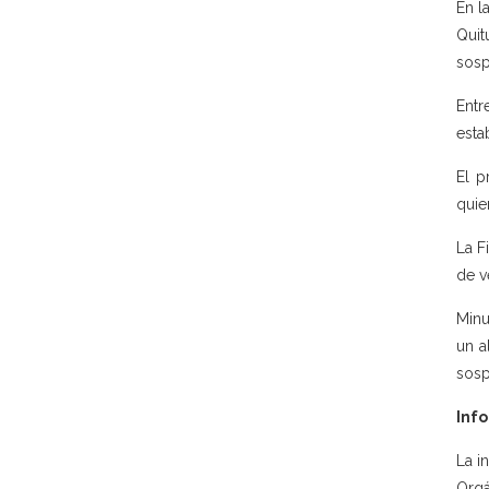
En l
Quit
sosp
Ent
esta
El p
quie
La F
de v
Minu
un a
sosp
Info
La i
Orgá