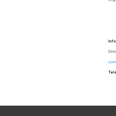
Inf
Dire
comu
Tel