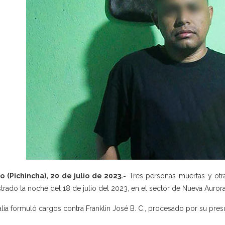
o (Pichincha), 20 de julio de 2023.-
Tres personas muertas y otr
strado la noche del 18 de julio del 2023, en el sector de Nueva Aurora,
alía formuló cargos contra Franklin José B. C., procesado por su presu