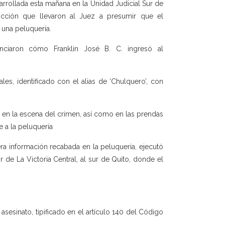
sarrollada esta mañana en la Unidad Judicial Sur de
icción que llevaron al Juez a presumir que el
 una peluquería.
nciaron cómo Franklin José B. C. ingresó al
les, identificado con el alias de ‘Chulquero’, con
s en la escena del crimen, así como en las prendas
e a la peluquería
era información recabada en la peluquería, ejecutó
r de La Victoria Central, al sur de Quito, donde el
e asesinato, tipificado en el artículo 140 del Código