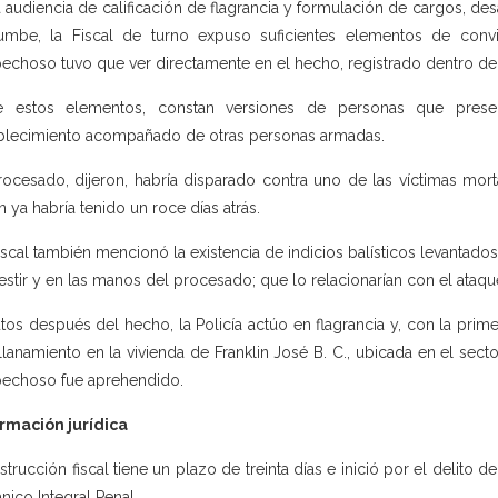
a audiencia de calificación de flagrancia y formulación de cargos, de
umbe, la Fiscal de turno expuso suficientes elementos de conv
echoso tuvo que ver directamente en el hecho, registrado dentro de
re estos elementos, constan versiones de personas que prese
blecimiento acompañado de otras personas armadas.
rocesado, dijeron, habría disparado contra uno de las víctimas morta
n ya habría tenido un roce días atrás.
iscal también mencionó la existencia de indicios balísticos levantado
estir y en las manos del procesado; que lo relacionarían con el ataqu
tos después del hecho, la Policía actúo en flagrancia y, con la prim
llanamiento en la vivienda de Franklin José B. C., ubicada en el secto
echoso fue aprehendido.
rmación jurídica
nstrucción fiscal tiene un plazo de treinta días e inició por el delito d
nico Integral Penal.