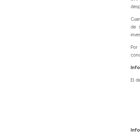
desp
Cuan
de s
inve
Por 
conc
Info
El d
Inf