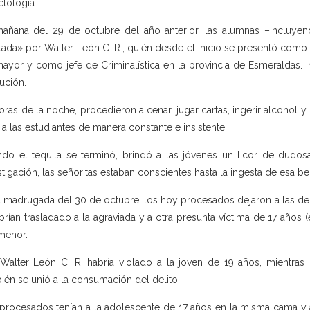
ctología.
añana del 29 de octubre del año anterior, las alumnas –incluyendo
tada» por Walter León C. R., quién desde el inicio se presentó como 
ayor y como jefe de Criminalística en la provincia de Esmeraldas. I
tución.
oras de la noche, procedieron a cenar, jugar cartas, ingerir alcohol y
r a las estudiantes de manera constante e insistente.
do el tequila se terminó, brindó a las jóvenes un licor de dudo
stigación, las señoritas estaban conscientes hasta la ingesta de esa b
a madrugada del 30 de octubre, los hoy procesados dejaron a las dem
brían trasladado a la agraviada y a otra presunta víctima de 17 años 
 menor.
 Walter León C. R. habría violado a la joven de 19 años, mientras 
ién se unió a la consumación del delito.
procesados tenían a la adolescente de 17 años en la misma cama y