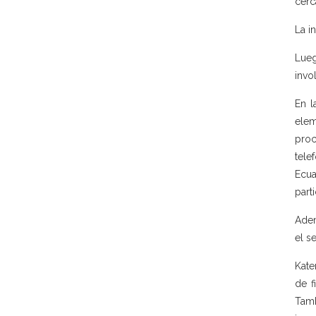
cerc
La i
Lueg
invo
En l
elem
proc
tele
Ecua
part
Adem
el s
Kate
de f
Tamb