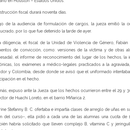
ano en Houston – Estados Unidos.
nstrucción fiscal durará noventa días.
o de la audiencia de formulación de cargos, la jueza emitió la or
lucrado, por lo que fue detenido la tarde de ayer.
a diligencia, el fiscal de la Unidad de Violencia de Género, Fabián 
entos de convicción, como: versiones de la víctima y de otras a
esada), el informe de reconocimiento del lugar de los hechos, la i
fónicas, los exámenes a médico-legales practicados a la agraviada,
dor y Colombia, desde donde se avisó que el uniformado intentaba s
icipación en el hecho.
ás, expuso ante la Jueza que los hechos ocurrieron entre el 29 y 
ector de Huachi Loreto, en el barrio Miñarica 2.
rine Stefanny B. C. ofertaba e impartía clases de arreglo de uñas en 
in del curso–, ella pidió a cada una de las alumnas una cuota de 
ién habría solicitado que lleven complejo B, vitamina C y jeringuil