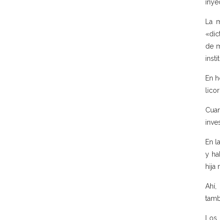
inye
La m
«dic
de m
insti
En h
lico
Cuan
inve
En l
y ha
hija
Ahí,
tamb
Los 