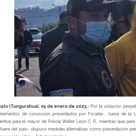
ato (Tungurahua), 05 de enero de 2023.-
Por la violación perpe
elementos de convicción presentados por Fiscalía–, Jueza de la Un
entiva para el mayor de Policía Walter León C. R., mientras que para
 fuera del país– dispuso medidas alternativas como presentación pe