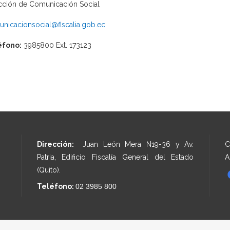
cción de Comunicación Social
nicacionsocial@fiscalia.gob.ec
éfono:
3985800 Ext. 173123
Dirección:
Juan León Mera N19-36 y Av.
C
Patria, Edificio Fiscalía General del Estado
A
(Quito).
Teléfono:
02 3985 800