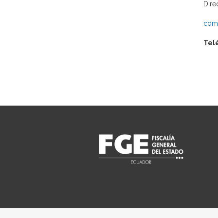
Dire
comu
Tel