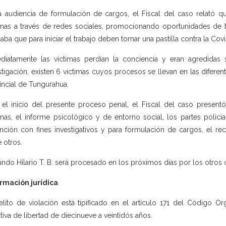
a audiencia de formulación de cargos, el Fiscal del caso relató q
imas a través de redes sociales, promocionando oportunidades de tr
caba que para iniciar el trabajo deben tomar una pastilla contra la Covi
diatamente las víctimas perdían la conciencia y eran agredidas
stigación, existen 6 víctimas cuyos procesos se llevan en las diferen
incial de Tungurahua.
 el inicio del presente proceso penal, el Fiscal del caso presentó
imas, el informe psicológico y de entorno social, los partes policia
nción con fines investigativos y para formulación de cargos, el re
e otros.
ndo Hilario T. B. será procesado en los próximos días por los otros 
rmación jurídica
elito de violación está tipificado en el artículo 171 del Código 
ativa de libertad de diecinueve a veintidós años.