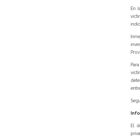
En l
víct
indi
Inme
inve
Prov
Para
víct
dete
entr
Segu
Info
El d
priv