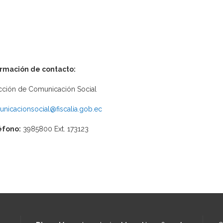
ormación de contacto:
cción de Comunicación Social
nicacionsocial@fiscalia.gob.ec
éfono:
3985800 Ext. 173123