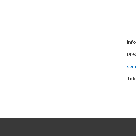
Inf
Dire
comu
Tel