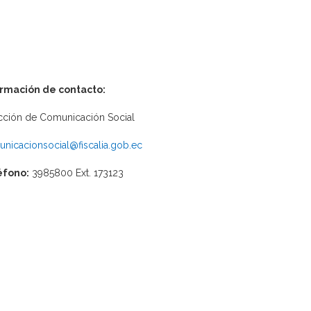
ormación de contacto:
cción de Comunicación Social
nicacionsocial@fiscalia.gob.ec
éfono:
3985800 Ext. 173123