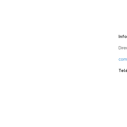
Inf
Dire
comu
Tel