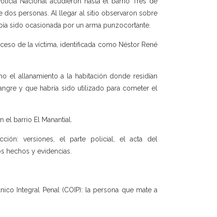
licía Nacional acudieron hasta el barrio Tres de
 dos personas. Al llegar al sitio observaron sobre
abía sido ocasionada por un arma punzocortante.
so de la víctima, identificada como Néstor René
omo el allanamiento a la habitación donde residían
gre y que habría sido utilizado para cometer el
el barrio El Manantial.
ón: versiones, el parte policial, el acta del
os hechos y evidencias.
ánico Integral Penal (COIP): la persona que mate a