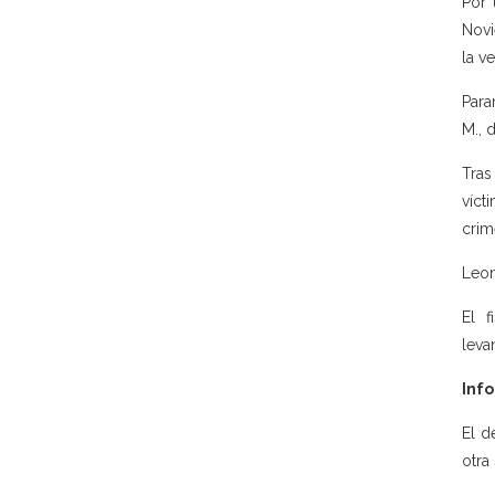
Por 
Novi
la v
Para
M., 
Tras
víct
crim
Leon
El f
leva
Info
El d
otra