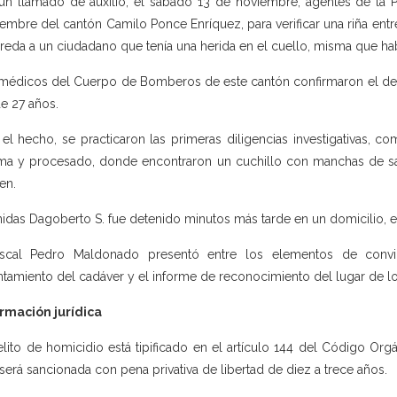
un llamado de auxilio, el sábado 13 de noviembre, agentes de la Po
embre del cantón Camilo Ponce Enríquez, para verificar una riña entre
ereda a un ciudadano que tenía una herida en el cuello, misma que h
médicos del Cuerpo de Bomberos de este cantón confirmaron el dece
de 27 años.
 el hecho, se practicaron las primeras diligencias investigativas, c
ima y procesado, donde encontraron un cuchillo con manchas de san
en.
idas Dagoberto S. fue detenido minutos más tarde en un domicilio, en 
iscal Pedro Maldonado presentó entre los elementos de convicci
ntamiento del cadáver y el informe de reconocimiento del lugar de l
rmación jurídica
elito de homicidio está tipificado en el artículo 144 del Código Org
 será sancionada con pena privativa de libertad de diez a trece años.