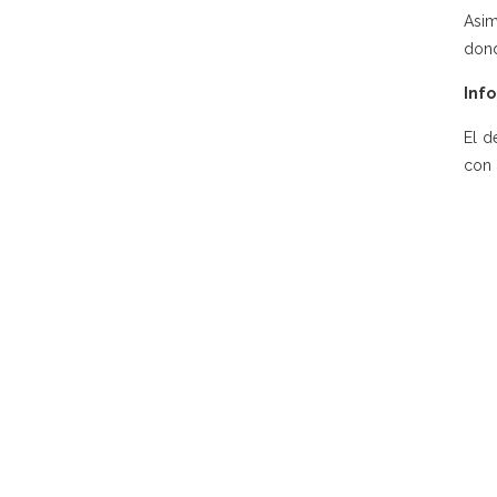
Asim
dond
Info
El d
con 