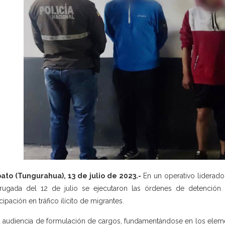
to (Tungurahua), 13 de julio de 2023.-
En un operativo liderado 
ugada del 12 de julio se ejecutaron las órdenes de detención d
icipación en tráfico ilícito de migrantes.
a audiencia de formulación de cargos, fundamentándose en los eleme