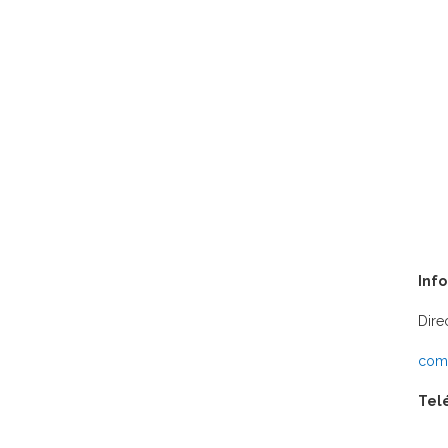
Inf
Dire
comu
Tel