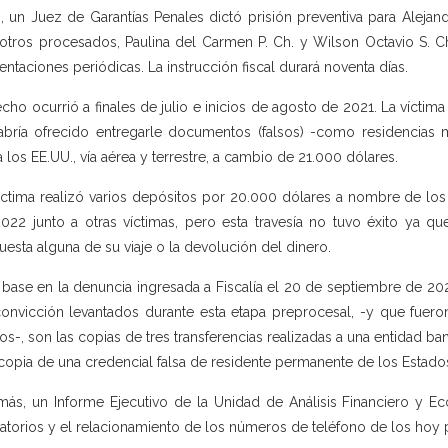
, un Juez de Garantías Penales dictó prisión preventiva para Alejandr
otros procesados, Paulina del Carmen P. Ch. y Wilson Octavio S. Ch
entaciones periódicas. La instrucción fiscal durará noventa días.
echo ocurrió a finales de julio e inicios de agosto de 2021. La víctim
abría ofrecido entregarle documentos (falsos) -como residencias m
a los EE.UU., vía aérea y terrestre, a cambio de 21.000 dólares.
íctima realizó varios depósitos por 20.000 dólares a nombre de los t
022 junto a otras víctimas, pero esta travesía no tuvo éxito ya 
uesta alguna de su viaje o la devolución del dinero.
base en la denuncia ingresada a Fiscalía el 20 de septiembre de 2022
onvicción levantados durante esta etapa preprocesal, -y que fuero
os-, son las copias de tres transferencias realizadas a una entidad b
 copia de una credencial falsa de residente permanente de los Estad
ás, un Informe Ejecutivo de la Unidad de Análisis Financiero y Ec
atorios y el relacionamiento de los números de teléfono de los hoy