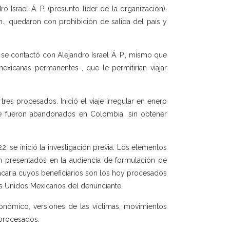
o Israel Á. P. (presunto líder de la organización).
., quedaron con prohibición de salida del país y
a se contactó con Alejandro Israel Á. P., mismo que
exicanas permanentes-, que le permitirían viajar
res procesados. Inició el viaje irregular en enero
que fueron abandonados en Colombia, sin obtener
, se inició la investigación previa. Los elementos
n presentados en la audiencia de formulación de
ancaria cuyos beneficiarios son los hoy procesados
os Unidos Mexicanos del denunciante.
onómico, versiones de las víctimas, movimientos
 procesados.