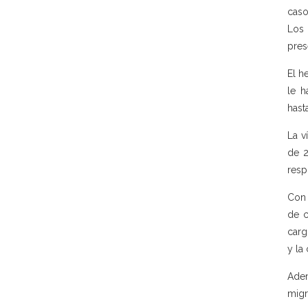
caso
Los 
pres
El h
le h
hast
La v
de 2
resp
Con 
de c
carg
y la
Adem
migr