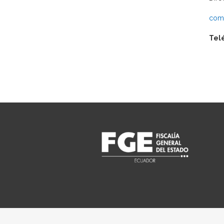
comu
Tel