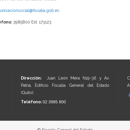
nicacionsocial@fiscalia.gob.ec
éfono:
3985800 Ext. 173123
Dirección:
Juan León Mera N19-36 y Av.
C
Patria, Edificio Fiscalía General del Estado
A
(Quito).
Teléfono:
02 3985 800