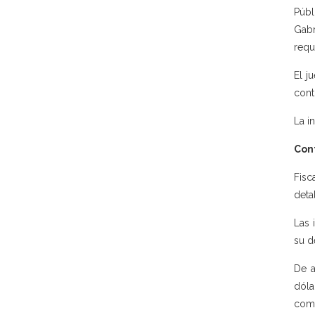
Públ
Gabr
requ
El j
cont
La i
Con
Fisc
deta
Las 
su d
De a
dóla
comp