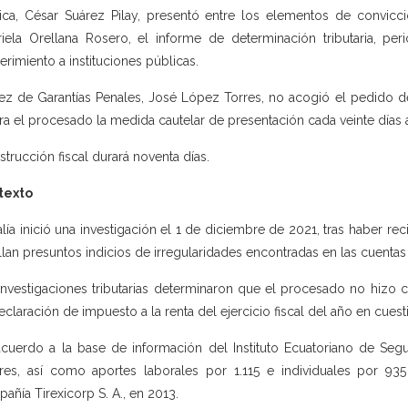
ica, César Suárez Pilay, presentó entre los elementos de convicci
iela Orellana Rosero, el informe de determinación tributaria, pe
erimiento a instituciones públicas.
uez de Garantías Penales, José López Torres, no acogió el pedido de 
ra el procesado la medida cautelar de presentación cada veinte días an
nstrucción fiscal durará noventa días.
texto
alía inició una investigación el 1 de diciembre de 2021, tras haber re
llan presuntos indicios de irregularidades encontradas en las cuentas
investigaciones tributarias determinaron que el procesado no hizo 
eclaración de impuesto a la renta del ejercicio fiscal del año en cuest
cuerdo a la base de información del Instituto Ecuatoriano de Segur
res, así como aportes laborales por 1.115 e individuales por 93
añía Tirexicorp S. A., en 2013.