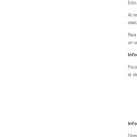
Esto
Al r
reali
Para
un v
Info
Fisc
el d
Inf
Dire