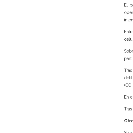
El p
oper
inte
Entr
celul
Sobr
part
Tras
deli
(COI
En e
Tras
Otr
Se i