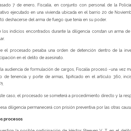
asado 7 de enero, Fiscalía, en conjunto con personal de la Policí
ativo ejecutado en una vivienda ubicada en el barrio 20 de Noviem
ntó deshacerse del arma de fuego que tenía en su poder.
e los indicios encontrados durante la diligencia constan un arma de 
ar.
e el procesado pesaba una orden de detención dentro de la inves
icipación en el delito de asesinato.
 la audiencia de formulación de cargos, Fiscalía procesó –una vez má
to de tenencia y porte de armas, tipificado en el artículo 360, in
P).
ste caso, el procesado se someterá a procedimiento directo y la respe
 esa diligencia permanecerá con prisión preventiva por las otras caus
os procesos
nvestiga la posible participación de Héctor Steeven V. T. en el deli