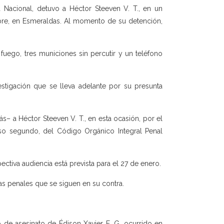
a Nacional, detuvo a Héctor Steeven V. T., en un
bre, en Esmeraldas. Al momento de su detención,
fuego, tres municiones sin percutir y un teléfono
tigación que se lleva adelante por su presunta
s– a Héctor Steeven V. T., en esta ocasión, por el
ciso segundo, del Código Orgánico Integral Penal
ctiva audiencia está prevista para el 27 de enero.
as penales que se siguen en su contra.
to de asesinato de Édison Xavier E. G, ocurrido en