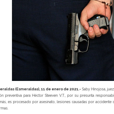
eraldas (Esmeraldas), 11 de enero de 2021.-
Saby Hinojosa, juez
ión preventiva para Héctor Steeven V.T., por su presunta responsab
ás, es procesado por asesinato, lesiones causadas por accidente de 
rmas.