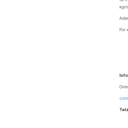
agos
Adem
Por 
Inf
Dire
comu
Tel