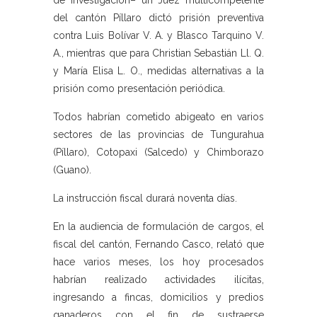
de investigación– un Juez multicompetente
del cantón Píllaro dictó prisión preventiva
contra Luis Bolívar V. A. y Blasco Tarquino V.
A., mientras que para Christian Sebastián Ll. Q.
y María Elisa L. O., medidas alternativas a la
prisión como presentación periódica.
Todos habrían cometido abigeato en varios
sectores de las provincias de Tungurahua
(Píllaro), Cotopaxi (Salcedo) y Chimborazo
(Guano).
La instrucción fiscal durará noventa días.
En la audiencia de formulación de cargos, el
fiscal del cantón, Fernando Casco, relató que
hace varios meses, los hoy procesados
habrían realizado actividades ilícitas,
ingresando a fincas, domicilios y predios
ganaderos con el fin de sustraerse