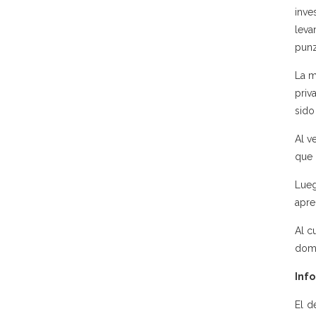
inve
lev
punz
La m
priv
sido
Al v
que 
Lueg
apre
Al c
domic
Info
El d