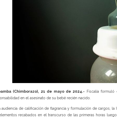
bamba (Chimborazo), 21 de mayo de 2024.-
Fiscalía formuló 
onsabilidad en el asesinato de su bebé recién nacido.
a audiencia de calificación de flagrancia y formulación de cargos, la I
elementos recabados en el transcurso de las primeras horas luego 