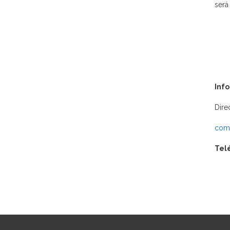
será
Inf
Dire
comu
Tel