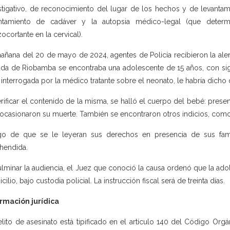
stigativo, de reconocimiento del lugar de los hechos y de levantamie
antamiento de cadáver y la autopsia médico-legal (que deter
ocortante en la cervical).
añana del 20 de mayo de 2024, agentes de Policía recibieron la aler
ada de Riobamba se encontraba una adolescente de 15 años, con sig
 interrogada por la médico tratante sobre el neonato, le habría dicho
erificar el contenido de la misma, se halló el cuerpo del bebé: prese
ocasionaron su muerte. También se encontraron otros indicios, como t
o de que se le leyeran sus derechos en presencia de sus fami
hendida.
ulminar la audiencia, el Juez que conoció la causa ordenó que la a
ilio, bajo custodia policial. La instrucción fiscal será de treinta días.
rmación jurídica
elito de asesinato está tipificado en el artículo 140 del Código Orgá