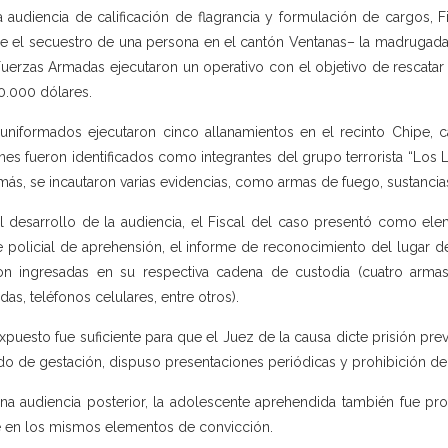
a audiencia de calificación de flagrancia y formulación de cargos, F
e el secuestro de una persona en el cantón Ventanas– la madrugada 
Fuerzas Armadas ejecutaron un operativo con el objetivo de rescatar a
0.000 dólares.
uniformados ejecutaron cinco allanamientos en el recinto Chipe,
nes fueron identificados como integrantes del grupo terrorista “Los 
ás, se incautaron varias evidencias, como armas de fuego, sustancias 
l desarrollo de la audiencia, el Fiscal del caso presentó como ele
e policial de aprehensión, el informe de reconocimiento del lugar 
on ingresadas en su respectiva cadena de custodia (cuatro arma
das, teléfonos celulares, entre otros).
xpuesto fue suficiente para que el Juez de la causa dicte prisión prev
do de gestación, dispuso presentaciones periódicas y prohibición de s
na audiencia posterior, la adolescente aprehendida también fue pro
 en los mismos elementos de convicción.