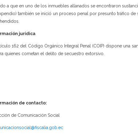
do a que en uno de los inmuebles allanados se encontraron sustancias 
xpendio) también se inició un proceso penal por presunto tráfico de s
hendidos.
rmación jurídica
rtículo 162 del Código Orgánico Integral Penal (COIP) dispone una san
ra quienes cometan el delito de secuestro extorsivo.
ormación de contacto:
cción de Comunicación Social
nicacionsocial@fiscalia.gob.ec