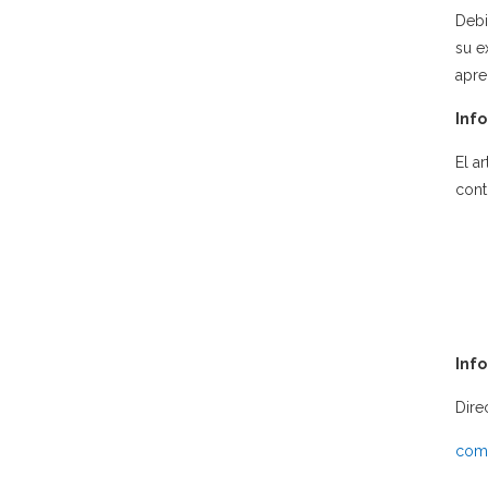
Debi
su e
apre
Info
El a
cont
Inf
Dire
comu