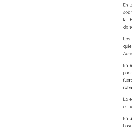
En l
sobr
las 
de 1
Los 
quie
Adem
En e
part
fuer
roba
Lo e
esta
En u
base