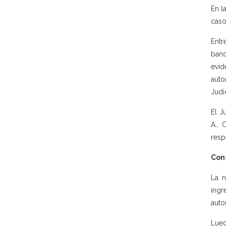
En l
caso
Entr
banc
evid
auto
Judic
El J
A., 
resp
Con
La n
ingr
auto
Lueg