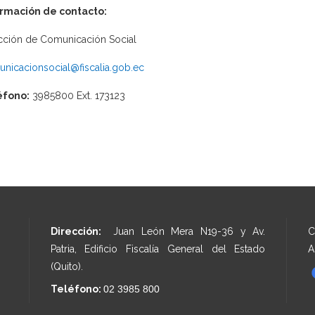
ormación de contacto:
cción de Comunicación Social
nicacionsocial@fiscalia.gob.ec
éfono:
3985800 Ext. 173123
Dirección:
Juan León Mera N19-36 y Av.
C
Patria, Edificio Fiscalía General del Estado
A
(Quito).
Teléfono:
02 3985 800