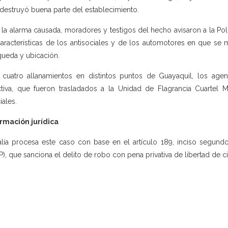
destruyó buena parte del establecimiento.
 la alarma causada, moradores y testigos del hecho avisaron a la Pol
características de los antisociales y de los automotores en que se 
ueda y ubicación.
 cuatro allanamientos en distintos puntos de Guayaquil, los age
ctiva, que fueron trasladados a la Unidad de Flagrancia Cuartel
iales.
rmación jurídica
alía procesa este caso con base en el artículo 189, inciso segund
P), que sanciona el delito de robo con pena privativa de libertad de ci