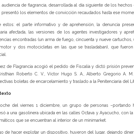
a audiencia de flagrancia, desarrollada al día siguiente de los hechos 
 presentó los elementos de convicción recaudados hasta ese mome
e estos: el parte informativo y de aprehensión, la denuncia prese
aria afectada, las versiones de los agentes investigadores y apre
encias encontradas (un arma de fuego, cincuenta y nueve cartuchos,
motor y dos motocicletas en las que se trasladaban), que fueron
ial.
uez de Flagrancia acogió el pedido de Fiscalía y dictó prisión preven
Cristhian Roberto C. V., Víctor Hugo S. A., Alberto Gregorio A. M.
ectivas boletas de encarcelamiento y traslado a la Penitenciaria del Lit
texto
oche del viernes 1 diciembre, un grupo de personas –portando h
esó a una gasolinera ubicada en las calles Octava y Ayacucho, con la 
máticos que se encuentran al interior de un minimarket.
o de hacer explotar un dispositivo, huyeron del lugar, dejando din