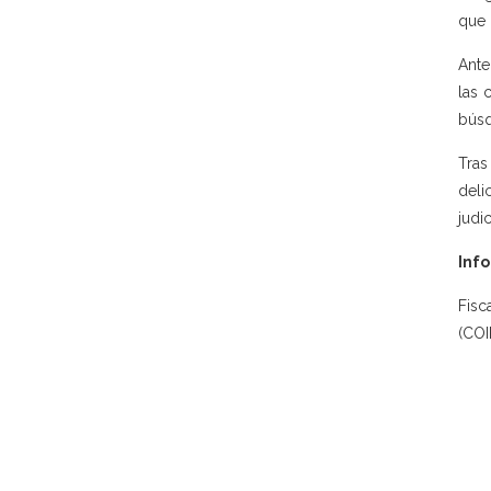
que 
Ante
las 
búsq
Tras
deli
judic
Info
Fisc
(COI