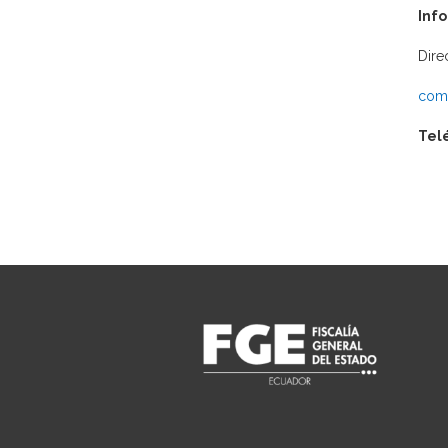
Inf
Dire
comu
Tel