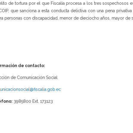
elito de tortura por el que Fiscalía procesa a los tres sospechosos est
COIP, que sanciona a esta conducta delictiva con una pena privativa 
ra personas con discapacidad, menor de dieciocho años, mayor de 
ormación de contacto:
cción de Comunicación Social
nicacionsocial@fiscalia.gob.ec
éfono:
3985800 Ext. 173123