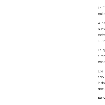
La F
quie
A pe
nume
dete
a tr
La a
alre
cosa
Los 
adol
inst
mes
Info