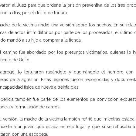
varon al Juez para que ordene la prisión preventiva de los tres proce
reinta días, por el delito de tortura.
adre de la víctima rindió una versión sobre los hechos. En su rel
imas de actos intimidatorios por parte de los procesados, el último d
do mandó a su hijo a comprar a la tienda.
l camino fue abordado por los presuntos victimarios, quienes lo ha
riente de Quito.
 agregó, lo torturaron rapándolo y quemándole el hombro con 
elas de la agresión. Estas lesiones fueron reconocidas y docume
incapacidad física de nueve a treinta días.
 pericia también fue parte de los elementos de convicción expuesto
rancia y formulación de cargos.
u versión, la madre de la víctima también refirió que, mientras estab
uerte a un joven que estaba en ese lugar y que, si se rehusaba a h
taron con una escopeta.