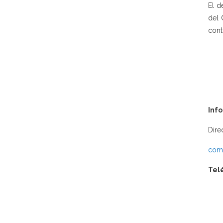
El d
del 
cont
Inf
Dire
comu
Tel