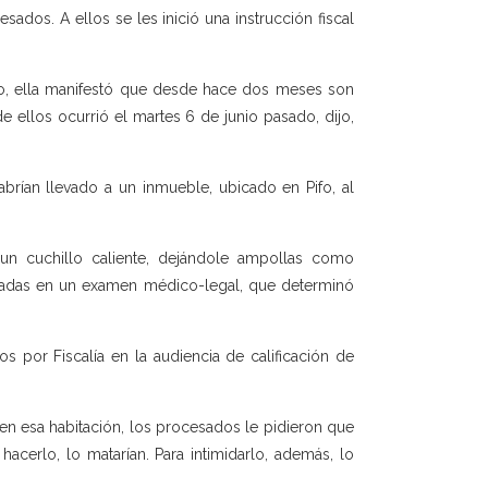
sados. A ellos se les inició una instrucción fiscal
ato, ella manifestó que desde hace dos meses son
e ellos ocurrió el martes 6 de junio pasado, dijo,
brían llevado a un inmueble, ubicado en Pifo, al
un cuchillo caliente, dejándole ampollas como
ntadas en un examen médico-legal, que determinó
s por Fiscalía en la audiencia de calificación de
a en esa habitación, los procesados le pidieron que
acerlo, lo matarían. Para intimidarlo, además, lo