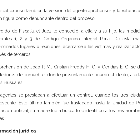
iscal expuso también la versión del agente aprehensor y la valoració
n figura como denunciante dentro del proceso.
dido de Fiscalía, el Juez le concedió, a ella y a su hijo, las medid
rales 1, 2 y 3 del Código Orgánico Integral Penal. De esta man
rminados lugares o reuniones; acercarse a las víctimas y realizar ac
avés de terceros.
prehensión de Joao P. M., Cristian Freddy H. G. y Geridias E. G. se 
dedores del inmueble, donde presuntamente ocurrió el delito, alertar
s inusuales.
agentes se prestaban a efectuar un control, cuando los tres ci
escente. Este último también fue trasladado hasta la Unidad de Po
alación policial, su madre fue a buscarlo e identificó a los tres hom
es.
rmación jurídica