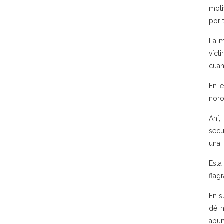
moti
por t
La m
víct
cuan
En e
noro
Ahí,
secu
una 
Esta
flag
En s
dé m
apun