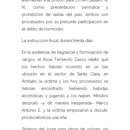
alternativas a la prisión para Ermen Lautaro G.
N., como presentación periódica y
prohibición de salida del país. Ambos son
procesados por su presunta participación en
el delito de homicidio.
La instrucción fiscal durará treinta días.
En la audiencia de flagrancia y formulación de
cargos, el fiscal Fernando Casco relató que
los hechos habrían ocurrido en un bar
ubicado en el sector de Santa Clara, en
Ambato: la víctima y los hoy procesados se
habrían encontrado bebiendo bebidas
alcohólicas y jugando a los naipes. Minutos
después –y de manera inesperada– Marco
Antonio E. y la víctima empezaron a discutir,
produciéndose una riña.
Salieron del lugar para darse de golpes; sin