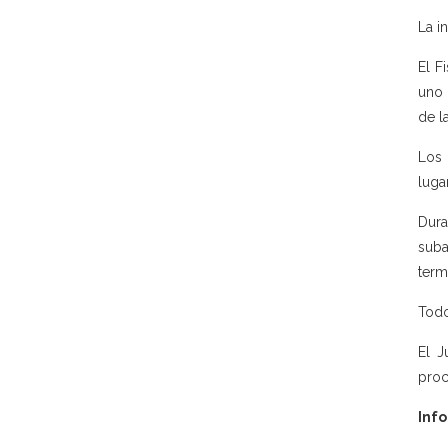
La in
El F
uno 
de l
Los 
luga
Dura
suba
term
Todo
El J
proc
Inf