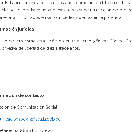
er B. había sentenciado hace dos años como autor del delito de tráfic
ante, salió libre hace unos meses a través de una acción de prote
a estarían implicados en varias muertes violentas en la provincia.
rmación jurídica
elito de terrorismo está tipificado en el artículo 366 de Código Or
 privativa de libertad de diez a trece años.
ormación de contacto:
cción de Comunicación Social
nicacionsocial@fiscalia.gob.ec
éfono:
3985800 Ext. 173123