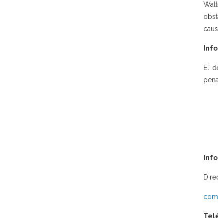
Walt
obst
caus
Info
El d
pena
Inf
Dire
comu
Tel