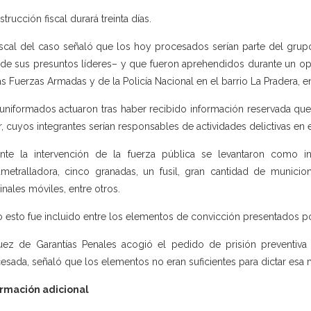
strucción fiscal durará treinta días.
iscal del caso señaló que los hoy procesados serían parte del grupo 
de sus presuntos líderes– y que fueron aprehendidos durante un op
as Fuerzas Armadas y de la Policía Nacional en el barrio La Pradera, e
uniformados actuaron tras haber recibido información reservada que
r, cuyos integrantes serían responsables de actividades delictivas en 
nte la intervención de la fuerza pública se levantaron como in
metralladora, cinco granadas, un fusil, gran cantidad de municiones
inales móviles, entre otros.
 esto fue incluido entre los elementos de convicción presentados por
uez de Garantías Penales acogió el pedido de prisión preventiv
esada, señaló que los elementos no eran suficientes para dictar esa m
ormación adicional