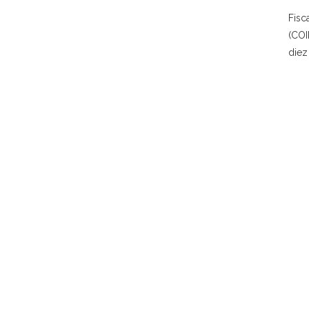
Fisc
(COI
diez