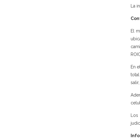
La in
Con
El m
ubi
cami
ROIC
En e
tota
sali
Adem
celu
Los 
judi
Info