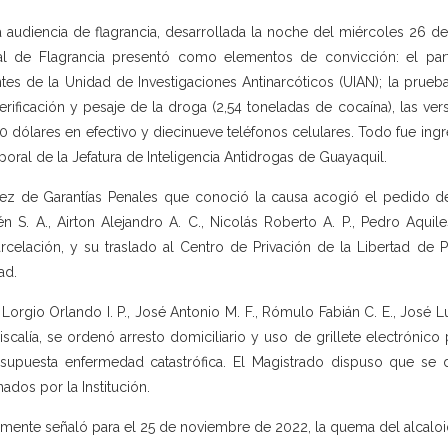
a audiencia de flagrancia, desarrollada la noche del miércoles 26 de
al de Flagrancia presentó como elementos de convicción: el par
tes de la Unidad de Investigaciones Antinarcóticos (UIAN); la prueba
erificación y pesaje de la droga (2,54 toneladas de cocaína), las ver
0 dólares en efectivo y diecinueve teléfonos celulares. Todo fue in
oral de la Jefatura de Inteligencia Antidrogas de Guayaquil.
uez de Garantías Penales que conoció la causa acogió el pedido de 
n S. A., Airton Alejandro A. C., Nicolás Roberto A. P., Pedro Aquile
rcelación, y su traslado al Centro de Privación de la Libertad de 
ad.
 Lorgio Orlando I. P., José Antonio M. F., Rómulo Fabián C. E., José 
iscalía, se ordenó arresto domiciliario y uso de grillete electrónic
supuesta enfermedad catastrófica. El Magistrado dispuso que se 
nados por la Institución.
lmente señaló para el 25 de noviembre de 2022, la quema del alcal