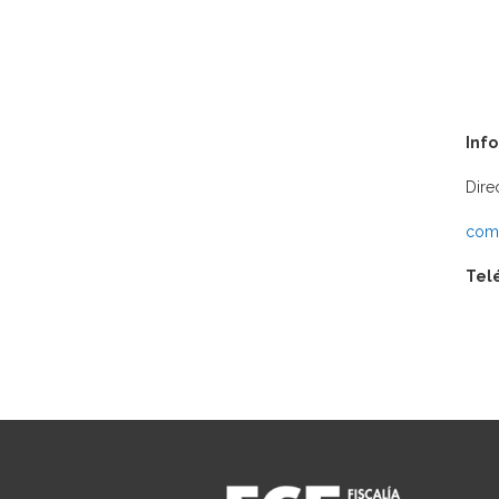
Inf
Dire
comu
Tel