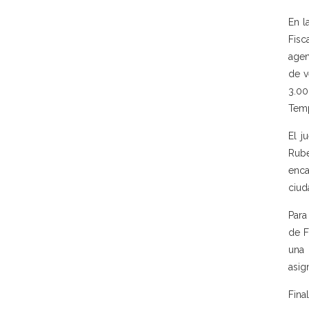
En l
Fisc
agen
de v
3.00
Temp
El j
Rubé
enca
ciud
Para
de F
una 
asig
Fina