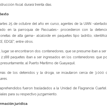
strucción fiscal durará treinta días.
texto
artes 25 de octubre del año en curso, agentes de la UIAN –alertad
cado en la parroquia de Pascuales– procedieron con la detenc
onetas de alta gama– alcaloide en paquetes tipo ladrillo, ident
E, EDGE”, entre otros.
l lugar se encontraron dos contenedores, que se presume iban a ser c
l 2.188 paquetes iban a ser ingresados en los contenedores que 
r, presuntamente, al Puerto Marítimo de Guayaquil.
ás de los detenidos y la droga, se incautaron cerca de 3.000 dó
lares.
aprehendidos fueron trasladados a la Unidad de Flagrancia Cuarte
ciales para su respectivo juzgamiento.
rmación jurídica