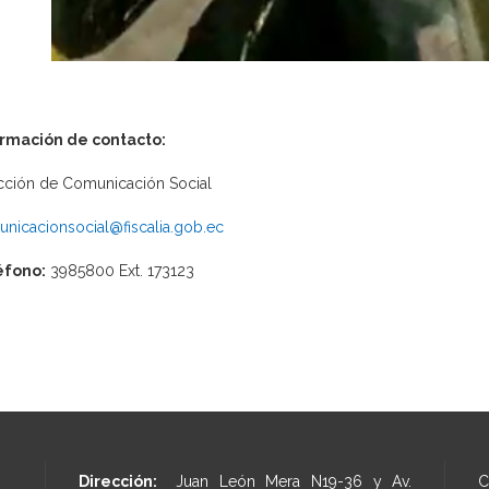
ormación de contacto:
cción de Comunicación Social
nicacionsocial@fiscalia.gob.ec
éfono:
3985800 Ext. 173123
Dirección:
Juan León Mera N19-36 y Av.
C