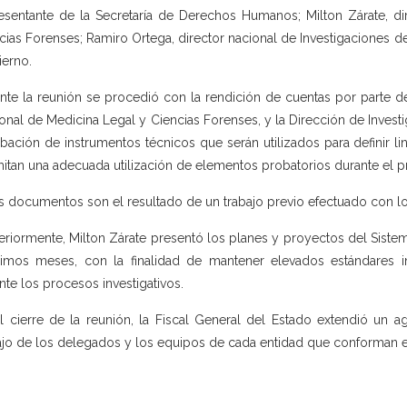
esentante de la Secretaría de Derechos Humanos; Milton Zárate, di
cias Forenses; Ramiro Ortega, director nacional de Investigaciones de l
erno.
nte la reunión se procedió con la rendición de cuentas por parte de
onal de Medicina Legal y Ciencias Forenses, y la Dirección de Investi
bación de instrumentos técnicos que serán utilizados para definir l
itan una adecuada utilización de elementos probatorios durante el p
s documentos son el resultado de un trabajo previo efectuado con lo
eriormente, Milton Zárate presentó los planes y proyectos del Siste
imos meses, con la finalidad de mantener elevados estándares in
nte los procesos investigativos.
l cierre de la reunión, la Fiscal General del Estado extendió un a
ajo de los delegados y los equipos de cada entidad que conforman e