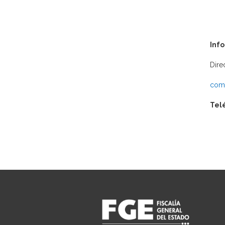
Inf
Dire
comu
Tel