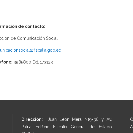
ormación de contacto:
cción de Comunicación Social
nicacionsocial@fiscalia.gob.ec
éfono:
3985800 Ext. 173123
Dirección:
Juan León Mera N19-36 y Av.
C
Patria, Edificio Fiscalía General del Estado
A