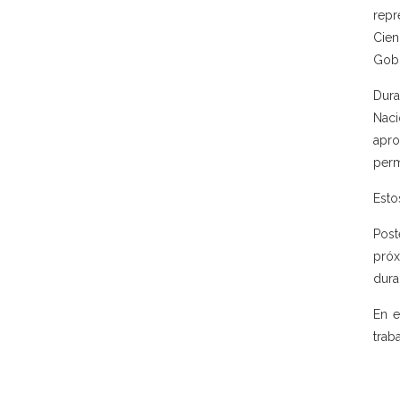
repr
Cien
Gobi
Dura
Naci
apro
perm
Esto
Post
próx
dura
En e
trab