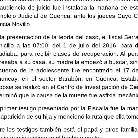
audiencia de juicio fue instalada la mañana de es
plejo Judicial de Cuenca, ante los jueces Cayo C
ricia Novillo.
la presentación de la teoría del caso, el fiscal Ser
icilio a las 07:00, del 1 de julio del 2016, para 
udiaba, para recibir clases de recuperación. Al pe
resaba a su casa, su madre la empezó a buscar, sin 
cuerpo de la adolescente fue encontrado el 17 de j
uncay, en el sector Barabón, en Cuenca. Estaba
opsia se realizó en el Centro de Investigación de 
erminó que la causa de la muerte fue asfixia mecán
primer testigo presentado por la Fiscalía fue la mad
aparición de su hija y mencionó la ruta que ella toma
re los testigos también está el papá y otros famili
icía que investigaron el hecho y peritos.