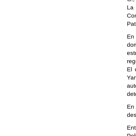
La 
Com
Pat
En 
dom
est
reg
El 
Yan
aut
det
En 
des
Ent
Pol