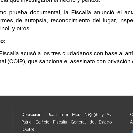
o prueba documental, la Fiscalía anunció el acta
ormes de autopsia, reconocimiento del lugar, insp
inol, y otros.
o:
Fiscalía acusó a los tres ciudadanos con base al art
al (COIP), que sanciona el asesinato con privación 
Dirección:
Juan León Mera N19-36 y Av.
C
Patria, Edificio Fiscalía General del Estado
A
(Quito).