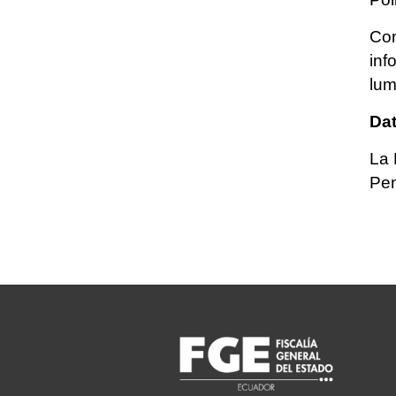
Com
inf
lum
Dat
La 
Pen