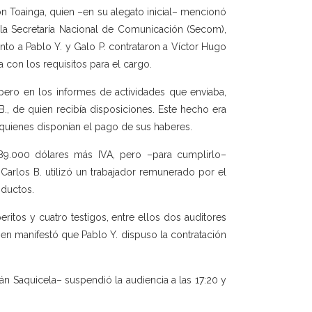
son Toainga, quien –en su alegato inicial– mencionó
la Secretaría Nacional de Comunicación (Secom),
unto a Pablo Y. y Galo P. contrataron a Víctor Hugo
 con los requisitos para el cargo.
 pero en los informes de actividades que enviaba,
, de quien recibía disposiciones. Este hecho era
quienes disponían el pago de sus haberes.
89.000 dólares más IVA, pero –para cumplirlo–
 Carlos B. utilizó un trabajador remunerado por el
oductos.
eritos y cuatro testigos, entre ellos dos auditores
ien manifestó que Pablo Y. dispuso la contratación
n Saquicela– suspendió la audiencia a las 17:20 y