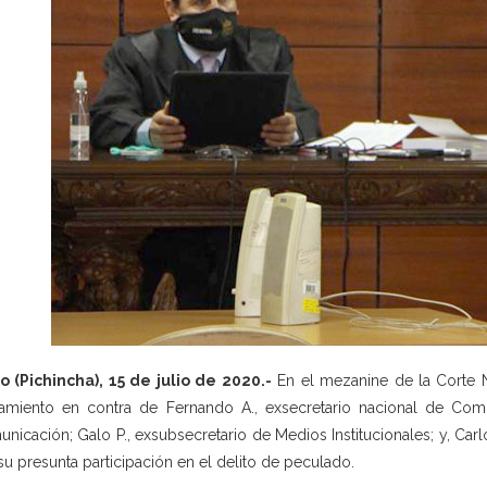
o (Pichincha), 15 de julio de 2020.-
En el mezanine de la Corte Na
amiento en contra de Fernando A., exsecretario nacional de Comu
nicación; Galo P., exsubsecretario de Medios Institucionales; y, Carl
su presunta participación en el delito de peculado.