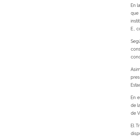
En l
que 
inst
E., 
Segú
cons
cono
Asim
pres
Esta
En e
de l
de V
El T
disp