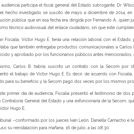
a audiencia participa el fiscal general del Estado subrogante, Dr. Wil
el hecho investigado se suscitó de mayo a diciembre de 2014, en 
itución pública que en esa fecha era dirigida por Fernando A., quien j
como técnico audiovisual del enlace ciudadano, sin que este cumpliera
n Fiscalía, Víctor Hugo E. tenía una relación laboral con el Estado,
taba que también entregaba productos comunicacionales a Carlos B.
cido y aprobado por los funcionarios públicos antes mencionados, 
ismo, Carlos B. habría suscrito un contrato con la Secom por 1
entó el trabajo de Víctor Hugo E. Es decir, de acuerdo con Fiscalía,
do para su beneficio y la Secom pagó dos veces por los mismos pr
ste primer día de audiencia, Fiscalía presentó el testimonio de dos p
a Contraloría General del Estado y una exfuncionaria de la Secom, qu
íctor Hugo E.
ribunal –conformado por los jueces Iván León, Daniella Camacho e Ivá
uso su reinstalación para mañana, 16 de julio, a las 08:30.