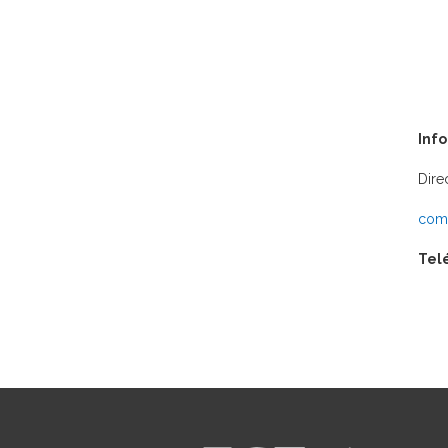
Inf
Dire
comu
Tel