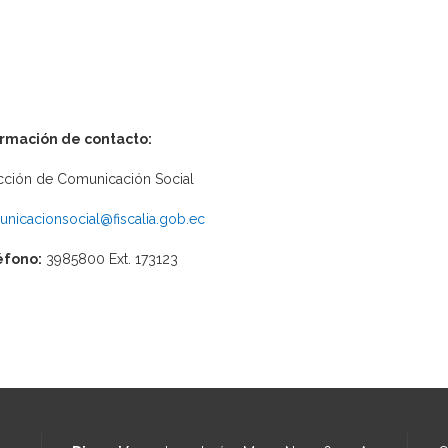
ormación de contacto:
cción de Comunicación Social
nicacionsocial@fiscalia.gob.ec
éfono:
3985800 Ext. 173123