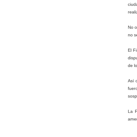
ciud
reali
No o
no s
El F
disp
de l
Así 
fuer
sosp
La F
amen