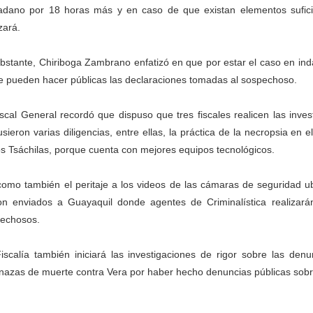
adano por 18 horas más y en caso de que existan elementos suficie
zará.
bstante, Chiriboga Zambrano enfatizó en que por estar el caso en ind
e pueden hacer públicas las declaraciones tomadas al sospechoso.
iscal General recordó que dispuso que tres fiscales realicen las inv
usieron varias diligencias, entre ellas, la práctica de la necropsia en
os Tsáchilas, porque cuenta con mejores equipos tecnológicos.
como también el peritaje a los videos de las cámaras de seguridad u
on enviados a Guayaquil donde agentes de Criminalística realizarán 
echosos.
iscalía también iniciará las investigaciones de rigor sobre las den
azas de muerte contra Vera por haber hecho denuncias públicas sobre