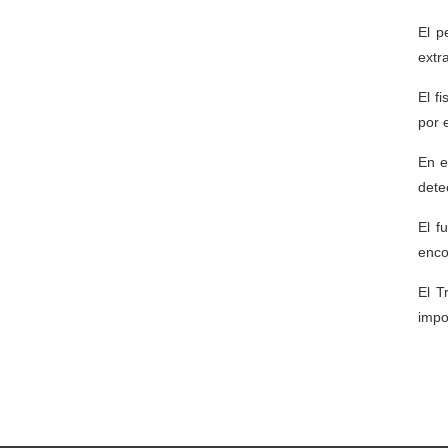
El p
extr
El f
por 
En e
dete
El f
enco
El T
impo