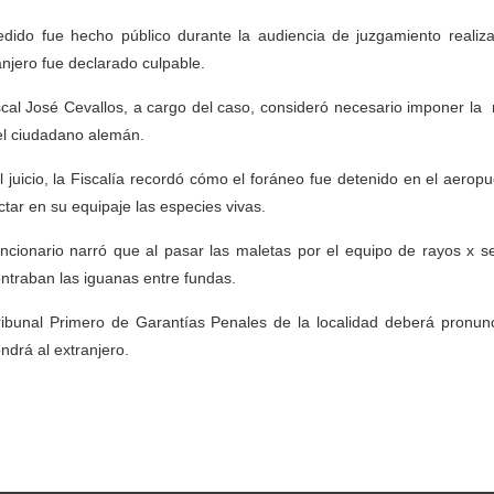
edido fue hecho público durante la audiencia de juzgamiento realiz
anjero fue declarado culpable.
iscal José Cevallos, a cargo del caso, consideró necesario imponer 
el ciudadano alemán.
l juicio, la Fiscalía recordó cómo el foráneo fue detenido en el aeropu
ctar en su equipaje las especies vivas.
uncionario narró que al pasar las maletas por el equipo de rayos x s
ntraban las iguanas entre fundas.
ribunal Primero de Garantías Penales de la localidad deberá pronun
ndrá al extranjero.