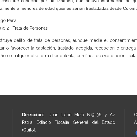
 caso fue conocido por la Dinapen, que obtuvo información de qu
almente a menores de edad quienes serían trasladadas desde Colomb
go Penal
 190.2 Trata de Personas
tituye delito de trata de personas, aunque medie el consentimiento
litar o favorecer la captación, traslado, acogida, recepción o entreg
ño o cualquier otra forma fraudulenta, con fines de explotación ilícita
Dirección:
Juan León Mera N19-36 y Av.
C
Patria, Edificio Fiscalía General del Estado
A
(Quito).