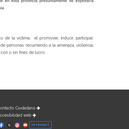
e en esta provincia presuntamente se explotaría
ia.
 de la víctima, el promover, inducir, participar,
a de personas recurriendo a la amenaza, violencia,
 con o sin fines de lucro.
ontacto Ciudadano
ccesibilidad web
INTRANET