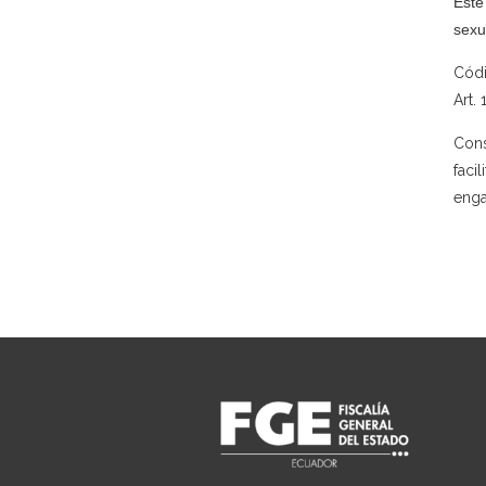
Este
sexu
Códi
Art.
Cons
faci
enga