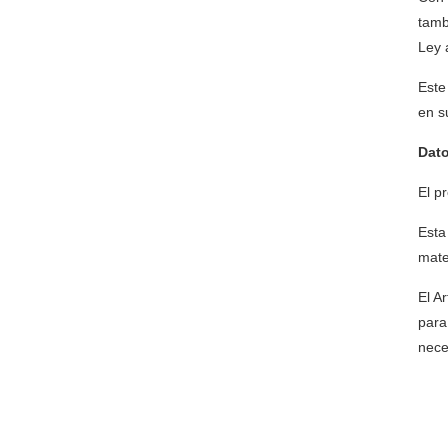
tamb
Ley 
Este
en s
Dato
El p
Esta
mate
El A
para
nece