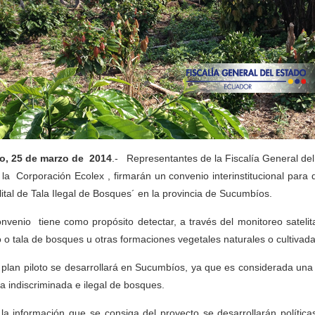
o, 25 de marzo de 2014
.- Representantes de la Fiscalía General del
 la Corporación Ecolex , firmarán un convenio interinstitucional para 
lital de Tala Ilegal de Bosques´ en la provincia de Sucumbíos.
onvenio tiene como propósito detectar, a través del monitoreo satelit
 o tala de bosques u otras formaciones vegetales naturales o cultivad
 plan piloto se desarrollará en Sucumbíos, ya que es considerada una d
ala indiscriminada e ilegal de bosques.
la información que se consiga del proyecto se desarrollarán política