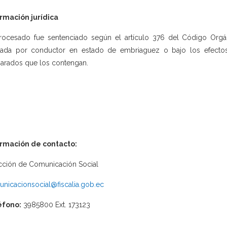
rmación jurídica
rocesado fue sentenciado según el artículo 376 del Código Orgánic
ada por conductor en estado de embriaguez o bajo los efectos d
arados que los contengan.
ormación de contacto:
cción de Comunicación Social
nicacionsocial@fiscalia.gob.ec
éfono:
3985800 Ext. 173123