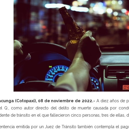
acunga (Cotopaxi), 08 de noviembre de 2022.-
A diez años de pen
l Q., como autor directo del delito de muerte causada por cond
dente de tránsito en el que fallecieron cinco personas, tres de ellas, 
entencia emitida por un Juez de Tránsito también contempla el pag