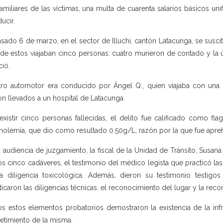
familiares de las víctimas, una multa de cuarenta salarios básicos unif
ucir.
asado 6 de marzo, en el sector de Illuchi, cantón Latacunga, se susci
de estos viajaban cinco personas: cuatro murieron de contado y la ú
ció.
tro automotor era conducido por Ángel Q., quien viajaba con una
on llevados a un hospital de Latacunga.
existir cinco personas fallecidas, el delito fue calificado como fl
holemia, que dio como resultado 0.50g/L, razón por la que fue apre
a audiencia de juzgamiento, la fiscal de la Unidad de Tránsito, Susan
os cinco cadáveres, el testimonio del médico legista que practicó las
a diligencia toxicológica. Además, dieron su testimonio testigos
ticaron las diligencias técnicas, el reconocimiento del lugar y la reco
s estos elementos probatorios demostraron la existencia de la inf
timiento de la misma.