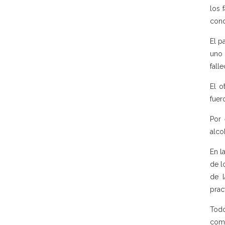
los 
cond
El p
uno 
falle
El o
fuer
Por 
alco
En l
de l
de l
prac
Todo
come