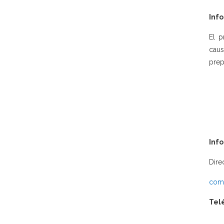
Info
El p
caus
prep
Inf
Dire
comu
Tel